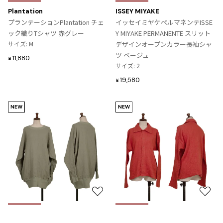
に
に
ISSEY MIYAKE MEN / IM MEN
Plantation
ISSEY MIYAKE
入
入
プランテーションPlantation チェ
イッセイミヤケメン / アイムメン
イッセイミヤケペルマネンテISSE
り
り
ック織りTシャツ 赤グレー
Y MIYAKE PERMANENTE スリット
に
に
サイズ: M
デザインオープンカラー長袖シャ
追
追
PLEATS PLEAS
ツ ベージュ
11,880
¥
加
加
サイズ: 2
PLEATS PLEASE
19,580
¥
プリーツプリーズ
NEW
NEW
Jean Paul GAULTIER
Jean-Paul GAULTIER
ジャンポールゴルチエ
Jean-Paul GAULTIER CLASSIQUE
ジャンポールゴルチエクラシック
Jean-Paul GAULTIER FEMME
お
お
ジャンポールゴルチエファム
気
気
LADIES
LADIES
Jean-Paul GAULTIER HOMME
に
に
Plantation
Plantation