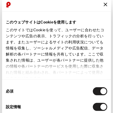
Yohji Yamamoto
ブルゾン
ブルゾン
トップス
B Yohji Yamamoto
スーツ
コート
ボトムス
ビーヨウジヤマモト
お
お
このウェブサイトはCookieを使用します
気
気
Ground Y
LADIES
LADIES
アウター
2026.07.23
このサイトではCookieを使って、ユーザーに合わせたコ
に
に
グラウンドワイ
ISSEY MIYAKE
JIL SANDER
アクセサリー
アクセサリー
Dye
アクセサリー
入
入
ンテンツや広告の表示、トラフィックの分析を行ってい
イッセイミヤケペルマネンテISSE
ジルサンダーJIL SANDER フード
REGULATION Yohji Yamamoto
り
り
ます。またユーザーによるサイトの利用状況についても
Y MIYAKE PERMANENTE フロント
着脱ムートンコート 黒
レギュレーション ヨウジヤマモト
に
に
バッグ
バッグ
情報を収集し、ソーシャルメディアや広告配信、データ
折り返しデザインブラウス モカ
サイズ: 34
S'YTE
追
追
サイズ: M
解析の各パートナーに情報を共有しています。ここで収
サイト
87,780
¥
帽子
帽子
加
加
集された情報は、ユーザーが各パートナーに提供した他
20,790
¥
Yohji Yamamoto
ストール・マフラー
ストール・マフラー
の情報や各パートナーのサービスを使用した際に収集さ
ヨウジヤマモト
れた情報と組み合わされ、各パートナーによって使用さ
ベルト・サスペンダー
ネクタイ
Yohji Yamamoto FEMME
NEW
NEW
れることがあります。
ヨウジヤマモト ファム
パンプス
ベルト・サスペンダー
同
Yohji Yamamoto NOIR
ミュール・サンダル
ブーツ・シューズ
必須
意
ヨウジヤマモト ノアール
の
Yohji Yamamoto POUR HOMME
ブーツ・シューズ
スニーカー・サンダル
選
ヨウジヤマモト プールオム
設定情報
スニーカー
その他のアクセサリー
択