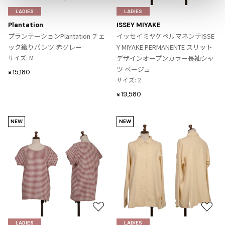
気
気
LADIES
LADIES
ISSEY MIYAKE
に
に
Plantation
ISSEY MIYAKE
入
入
プランテーションPlantation チェ
イッセイミヤケペルマネンテISSE
BAO BAO ISSEY MIYAKE
り
り
ック織りパンツ 赤グレー
Y MIYAKE PERMANENTE スリット
バオバオ イッセイミヤケ
に
に
サイズ: M
デザインオープンカラー長袖シャ
HOMME PLISSE ISSEY MIYAKE
追
追
ツ ベージュ
15,180
¥
オムプリッセイッセイミヤケ
加
加
サイズ: 2
ISSEY MIYAKE
19,580
¥
イッセイミヤケ
ISSEY MIYAKE 132 5.
NEW
NEW
イッセイミヤケ 132 5.
ISSEY MIYAKE A-POC
イッセイミヤケエイポック
ISSEY MIYAKE FETE
イッセイミヤケフェット
ISSEY MIYAKE HaaT
イッセイミヤケハート
お
お
ISSEY MIYAKE me
気
気
イッセイミヤケミー
LADIES
LADIES