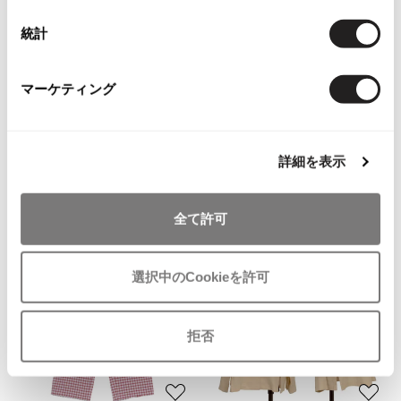
その他アクセサリー
メガネ・サングラス
お
お
Y's
統計
メガネ・サングラス
気
気
LADIES
LADIES
に
に
ISSEY MIYAKE
Plantation
Y's
入
入
イッセイミヤケペルマネンテISSE
プランテーションPlantation チェ
マーケティング
ワイズ
り
り
Y MIYAKE PERMANENTE フロント
ック織りセットアップ 赤グレー
Y's for men
に
に
折り返しデザインスタンドカラー
サイズ: M
ワイズフォーメン
追
追
2026.07.16
ブラウス モカ
27,060
¥
Denim
加
加
詳細を表示
サイズ: M
Y-3
20,790
¥
すべてを表示
全て許可
Y-3
NEW
NEW
ワイスリー
選択中のCookieを許可
LIMI feu
拒否
LIMI feu
リミフゥ
お
お