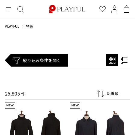
メ
絞
お
マ
シ
ニ
り
気
イ
ョ
ュ
込
に
ペ
ッ
PLAYFUL
特集
×
ブランドA-Z
INDEX
more brands
トップス
トップス
すべての新着アイテムを表示
すべてのSALEアイテムを表示
ー
み
入
ー
ピ
検
り
ジ
ン
COMME des GARÇONS
索
グ
長袖ブラウス・シャツ
長袖シャツ
ブランド
レディース
バ
半袖ブラウス・シャツ
半袖シャツ
BLACK COMME des GARCONS
ッ
絞り込み条件を開く
ブラックコムデギャルソン
グ
コムデギャルソン
トップス
カーディガン
ニット
COMME des GARCONS
ジュンヤワタナベ
ボトムス
ニット
カーディガン
コムデギャルソン
ヨウジヤマモト
アウター
COMME des GARCONS COMME des GARCONS
パーカー・スウェット
パーカー・スウェット
25,805
件
コムデギャルソン コムデギャルソン
ワイズ
アクセサリー
ワンピース
ベスト
COMME des GARCONS HOMME
NEW
NEW
ワイスリー
ベスト・ボレロ
カットソー
コムデギャルソンオム
COMME des GARCONS HOMME DEUX
リミフゥ
Tシャツ・カットソー
Tシャツ・ポロシャツ
メンズ
コムデギャルソン オムドゥ
イッセイミヤケ
ノースリーブ
ノースリーブ
COMME des GARCONS HOMME PLUS