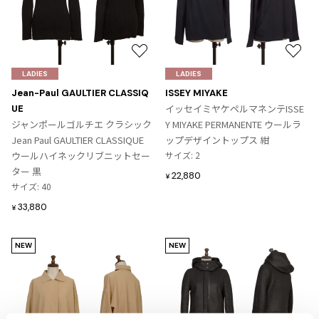
プリーツプリーズ
トップス
コムデギャルソンオムプリュス
COMME des GARCONS SHIRT
ジャンポールゴルチエ
ボトムス
ボトムス
ボトムス
コムデギャルソンシャツ
2026.07.29
ヴィヴィアンウエストウッド
アウター
お
お
robe de chambre COMME des GARCONS
Sunglass
気
気
LADIES
LADIES
ローブドシャンブル コムデギャルソン
スカート
ウールパンツ
メゾン マルジェラ
アクセサリー
に
に
Jean-Paul GAULTIER CLASSIQ
ISSEY MIYAKE
tricot COMME des GARCONS
パンツ
コットンパンツ
入
入
イッセイミヤケペルマネンテISSE
UE
トリコ コムデギャルソン
り
り
ジャンポールゴルチエ クラシック
Y MIYAKE PERMANENTE ウールラ
デニム
デニム
に
に
レディース
Jean Paul GAULTIER CLASSIQUE
ップデザイントップス 紺
ハーフパンツ・キュロット
サルエルパンツ
追
追
JUNYA WATANABE
ウールハイネックリブニットセー
サイズ: 2
加
加
ター 黒
サルエルパンツ
ハーフパンツ
トップス
22,880
¥
サイズ: 40
GANRYU
その他のボトムス
その他のボトムス
ボトムス
ガンリュウ
33,880
¥
アウター
JUNYA WATANABE
ジュンヤワタナベ
NEW
NEW
アクセサリー
アウター
アウター
JUNYA WATANABE MAN
ジュンヤワタナベマン
ジャケット
スーツ
メンズ
コート
ジャケット