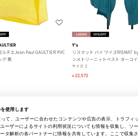
お
気
OFF
LADIES
10%OFF
に
AULTIER
Y's
入
エJean Paul GAULTIER PVC
リスマット バイ ワイズRISMAT by
り
グ 黄
ンメトリーニットベスト ターコイ
に
サイズ: 2
追
加
22,572
¥
ieを使用します
eを使って、ユーザーに合わせたコンテンツや広告の表示、トラフィ
たユーザーによるサイトの利用状況についても情報を収集し、ソ
データ解析の各パートナーに情報を共有しています。ここで収集