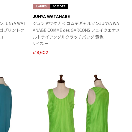
気
気
LADIES
10%OFF
に
に
JUNYA WATANABE
入
入
UNYA WAT
ジュンヤワタナベ コムデギャルソンJUNYA WAT
り
り
S ロゴプリントク
ANABE COMME des GARCONS フェイクエナメ
に
に
ロー
ルトライアングルクラッチバッグ 黄色
追
追
サイズ: ー
加
加
19,602
¥