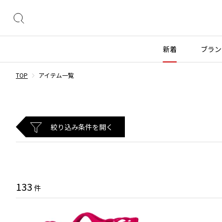
絞
り
込
新着
ブラン
み
検
TOP
アイテム一覧
索
トップス
トップス
ボトムス
ボトムス
INDEX
すべての新着アイテムを表示
すべてのSALEアイテムを表示
長袖ブラウス・シャツ
長袖シャツ
スカート
ウールパンツ
COMME des GARÇONS
ブランド
レディース
メンズ
半袖ブラウス・シャツ
半袖シャツ
パンツ
コットンパンツ
絞り込み条件を開く
カーディガン
ニット
デニム
デニム
BLACK COMME des GARCONS
コムデギャルソン
トップス
ワイスリー
トップス
ジャ
ブラックコムデギャルソン
ニット
カーディガン
ハーフパンツ・キュロット
サルエルパンツ
ジュンヤワタナベ
ボトムス
リミフゥ
ボトムス
ヴィ
COMME des GARCONS
パーカー・スウェット
パーカー・スウェット
サルエルパンツ
ハーフパンツ
コムデギャルソン
ヨウジヤマモト
アウター
イッセイミヤケ
アウター
メゾ
ワンピース
ベスト
その他のボトムス
その他のボトムス
133
COMME des GARCONS COMME des GARCONS
件
ワイズ
アクセサリー
プリーツプリーズ
アクセサリー
コムデギャルソン コムデギャルソン
ベスト・ボレロ
カットソー
COMME des GARCONS HOMME
Tシャツ・カットソー
Tシャツ・ポロシャツ
レディース
メンズ
コムデギャルソンオム