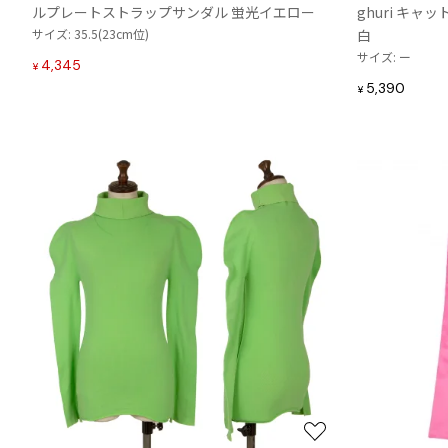
ルプレートストラップサンダル 蛍光イエロー
ghuri キ
に
Vivienne Westwood
サイズ: 35.5(23cm位)
白
追
サイズ: ー
Vivienne Westwood
加
4,345
¥
ヴィヴィアンウエストウッド
5,390
¥
お