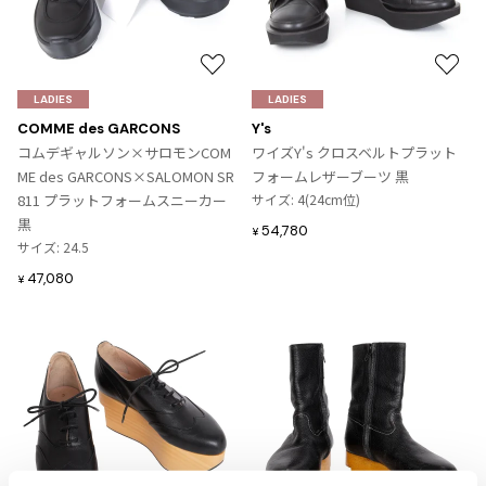
プリーツプリーズ
トップス
コムデギャルソンオムプリュス
COMME des GARCONS SHIRT
ジャンポールゴルチエ
ボトムス
ボトムス
ボトムス
コムデギャルソンシャツ
お
お
2026.07.29
ヴィヴィアンウエストウッド
アウター
robe de chambre COMME des GARCONS
気
気
Sunglass
LADIES
LADIES
ローブドシャンブル コムデギャルソン
スカート
ウールパンツ
メゾン マルジェラ
アクセサリー
に
に
COMME des GARCONS
Y's
tricot COMME des GARCONS
入
入
コムデギャルソン×サロモンCOM
ワイズY's クロスベルトプラット
パンツ
コットンパンツ
トリコ コムデギャルソン
り
り
ME des GARCONS×SALOMON SR
フォームレザーブーツ 黒
デニム
デニム
に
に
811 プラットフォームスニーカー
サイズ: 4(24cm位)
レディース
追
追
黒
ハーフパンツ・キュロット
サルエルパンツ
54,780
¥
JUNYA WATANABE
加
加
サイズ: 24.5
サルエルパンツ
ハーフパンツ
トップス
47,080
¥
GANRYU
その他のボトムス
その他のボトムス
ボトムス
ガンリュウ
アウター
JUNYA WATANABE
ジュンヤワタナベ
アクセサリー
アウター
アウター
JUNYA WATANABE MAN
ジュンヤワタナベマン
ジャケット
スーツ
メンズ
コート
ジャケット