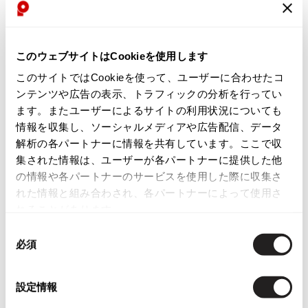
Yohji Yamamoto
ブルゾン
ブルゾン
トップス
お
お
B Yohji Yamamoto
スーツ
コート
気
気
LADIES
LADIES
ボトムス
ビーヨウジヤマモト
このウェブサイトはCookieを使用します
に
に
Vivienne Westwood
Vivienne Westwood
Ground Y
アウター
入
入
このサイトではCookieを使って、ユーザーに合わせたコ
ヴィヴィアンウエストウッドVivie
ヴィヴィアンウエストウッドVivie
2026.07.23
グラウンドワイ
り
り
アクセサリー
アクセサリー
nne Westwood ロッキンホースゴ
nne Westwood ロッキンホースレ
Dye
ンテンツや広告の表示、トラフィックの分析を行ってい
アクセサリー
REGULATION Yohji Yamamoto
に
に
ルフシューズ 黒茶
ザーブーツ 黒茶
ます。またユーザーによるサイトの利用状況についても
レギュレーション ヨウジヤマモト
追
追
サイズ: 22.5cm位
サイズ: 23cm位
情報を収集し、ソーシャルメディアや広告配信、データ
バッグ
バッグ
加
加
S'YTE
87,780
65,780
解析の各パートナーに情報を共有しています。ここで収
¥
¥
サイト
帽子
帽子
集された情報は、ユーザーが各パートナーに提供した他
Yohji Yamamoto
の情報や各パートナーのサービスを使用した際に収集さ
ストール・マフラー
ストール・マフラー
ヨウジヤマモト
れた情報と組み合わされ、各パートナーによって使用さ
ベルト・サスペンダー
ネクタイ
Yohji Yamamoto FEMME
れることがあります。
ヨウジヤマモト ファム
パンプス
ベルト・サスペンダー
同
Yohji Yamamoto NOIR
必須
意
ミュール・サンダル
ブーツ・シューズ
ヨウジヤマモト ノアール
の
Yohji Yamamoto POUR HOMME
ブーツ・シューズ
スニーカー・サンダル
選
ヨウジヤマモト プールオム
設定情報
スニーカー
その他のアクセサリー
択
お
お