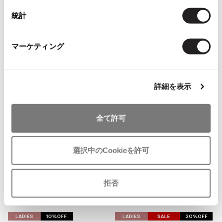
その他アクセサリー
メガネ・サングラス
気
気
LADIES
LADIES
10%OFF
Y's
統計
に
に
zucca
COMME des GARCONS
メガネ・サングラス
入
入
ズッカzucca プラットフォームレ
新品!ノアール ケイ ニノミヤ×リ
Y's
り
り
ザーローカットスニーカー 黒
ーボックnoir kei ninomiya×Reeb
マーケティング
ワイズ
に
に
サイズ: L(24.5位)
ok INSTAPUMP FURY メタリック
追
追
Y's for men
スニーカー ゴールド
11,880
¥
加
加
ワイズフォーメン
サイズ: 23cm
2026.07.16
詳細を表示
Denim
59,202
¥
Y-3
すべてを表示
全て許可
Y-3
ワイスリー
選択中のCookieを許可
LIMI feu
拒否
LIMI feu
お
お
リミフゥ
気
気
LADIES
10%OFF
LADIES
SALE
20%OFF