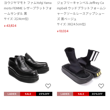
入
入
ヨウジヤマモト ファムYohji Yama
ジェフリーキャンベルJeffrey Ca
ISSEY MIYAKE MEN / IM MEN
り
り
moto FEMME レザープラットフォ
mpbell ウッドプラットフォームシ
イッセイミヤケメン / アイムメン
に
に
ームサンダル 黒
ャークソールレースアップシュー
追
追
サイズ: 2(24cm位)
ズ 黒ベージュ
加
加
サイズ: 38(24.5cm位)
43,824
PLEATS PLEAS
¥
13,024
¥
PLEATS PLEASE
プリーツプリーズ
Jean Paul GAULTIER
Jean-Paul GAULTIER
ジャンポールゴルチエ
Jean-Paul GAULTIER CLASSIQUE
ジャンポールゴルチエクラシック
お
お
気
気
LADIES
SALE
25%OFF
LADIES
SALE
30%OFF
Jean-Paul GAULTIER FEMME
に
に
ジャンポールゴルチエファム
Y's
Yohji Yamamoto FEMME
入
入
ワイズY's 厚底レザーローファー
ヨウジヤマモトファム×アディダ
Jean-Paul GAULTIER HOMME
り
り