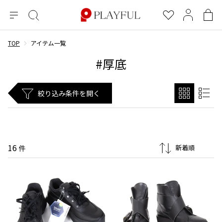
メ
絞
お
マ
シ
ニ
り
気
イ
ョ
ュ
込
に
ペ
ッ
TOP
アイテム一覧
×
ブランドA-Z
INDEX
more brands
トップス
トップス
すべての新着アイテムを表示
すべてのSALEアイテムを表示
ー
み
入
ー
ピ
#厚底
検
り
ジ
ン
COMME des GARÇONS
索
グ
長袖ブラウス・シャツ
長袖シャツ
ブランド
レディース
バ
絞り込み条件を開く
半袖ブラウス・シャツ
半袖シャツ
BLACK COMME des GARCONS
ッ
ブラックコムデギャルソン
グ
コムデギャルソン
トップス
カーディガン
ニット
COMME des GARCONS
ジュンヤワタナベ
ボトムス
ニット
カーディガン
コムデギャルソン
ヨウジヤマモト
アウター
COMME des GARCONS COMME des GARCONS
パーカー・スウェット
パーカー・スウェット
16
件
コムデギャルソン コムデギャルソン
ワイズ
アクセサリー
ワンピース
ベスト
COMME des GARCONS HOMME
ワイスリー
ベスト・ボレロ
カットソー
コムデギャルソンオム
COMME des GARCONS HOMME DEUX
リミフゥ
Tシャツ・カットソー
Tシャツ・ポロシャツ
メンズ
コムデギャルソン オムドゥ
イッセイミヤケ
ノースリーブ
ノースリーブ
COMME des GARCONS HOMME PLUS