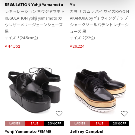
に
に
REGULATION Yohji Yamamoto
Y's
ISSEY MIYAKE
入
入
レギュレーション ヨウジヤマモト
カヨ ナカムラ バイ ワイズKAYO N
り
り
REGULATION yohji yamamoto カ
AKAMURA by Y's ウィングチップ
に
に
BAO BAO ISSEY MIYAKE
ウレザーメリージェーンシューズ
シャークソールパテントレザーシ
追
追
バオバオ イッセイミヤケ
黒
ューズ 黒
加
加
サイズ: 5(24.5cm位)
サイズ: 2(22位)
HOMME PLISSE ISSEY MIYAKE
オムプリッセイッセイミヤケ
44,352
26,224
¥
¥
ISSEY MIYAKE
イッセイミヤケ
ISSEY MIYAKE 132 5.
イッセイミヤケ 132 5.
ISSEY MIYAKE A-POC
イッセイミヤケエイポック
ISSEY MIYAKE FETE
イッセイミヤケフェット
ISSEY MIYAKE HaaT
お
お
イッセイミヤケハート
気
気
LADIES
SALE
20%OFF
LADIES
SALE
20%OFF
ISSEY MIYAKE me
に
に
Yohji Yamamoto FEMME
Jeffrey Campbell
イッセイミヤケミー