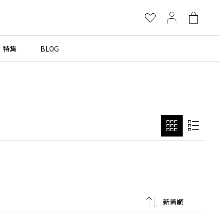
お
マ
シ
気
イ
ョ
に
ペ
ッ
特集
BLOG
×
入
ー
ピ
り
ジ
ン
グ
more brands
バ
ッ
グ
Yohji Yamamoto
B Yohji Yamamoto
ビーヨウジヤマモト
Ground Y
グラウンドワイ
REGULATION Yohji Yamamoto
レギュレーション ヨウジヤマモト
S'YTE
サイト