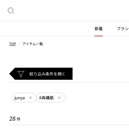
絞
り
込
新着
ブラン
み
検
TOP
アイテム一覧
索
トップス
トップス
ボトムス
ボトムス
INDEX
すべての新着アイテムを表示
すべてのSALEアイテムを表示
長袖ブラウス・シャツ
長袖シャツ
スカート
ウールパンツ
COMME des GARÇONS
ブランド
レディース
メンズ
半袖ブラウス・シャツ
半袖シャツ
パンツ
コットンパンツ
絞り込み条件を開く
カーディガン
ニット
デニム
デニム
BLACK COMME des GARCONS
コムデギャルソン
トップス
ワイスリー
トップス
ジャ
ブラックコムデギャルソン
ニット
カーディガン
ハーフパンツ・キュロット
サルエルパンツ
ジュンヤワタナベ
ボトムス
リミフゥ
ボトムス
ヴィ
COMME des GARCONS
junya
#再構築
パーカー・スウェット
パーカー・スウェット
サルエルパンツ
ハーフパンツ
×
×
コムデギャルソン
ヨウジヤマモト
アウター
イッセイミヤケ
アウター
メゾ
ワンピース
ベスト
その他のボトムス
その他のボトムス
COMME des GARCONS COMME des GARCONS
ワイズ
アクセサリー
プリーツプリーズ
アクセサリー
コムデギャルソン コムデギャルソン
ベスト・ボレロ
カットソー
28
件
COMME des GARCONS HOMME
Tシャツ・カットソー
Tシャツ・ポロシャツ
レディース
メンズ
コムデギャルソンオム