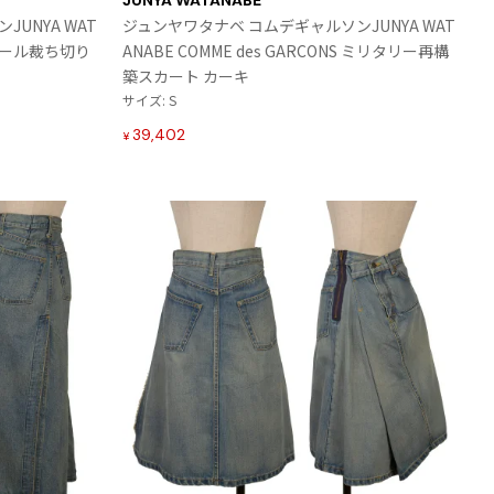
JUNYA WATANABE
入
入
UNYA WAT
ジュンヤワタナベ コムデギャルソンJUNYA WAT
り
り
S ウール裁ち切り
ANABE COMME des GARCONS ミリタリー再構
に
に
築スカート カーキ
追
追
サイズ: S
加
加
39,402
¥