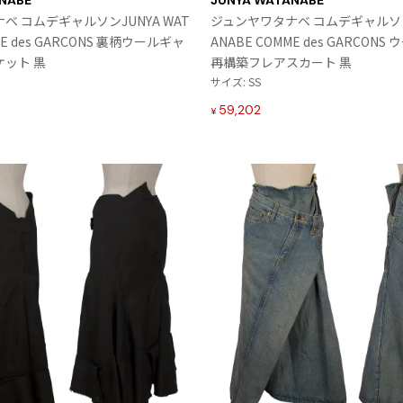
NABE
JUNYA WATANABE
入
Maison Margiela
ベ コムデギャルソンJUNYA WAT
ジュンヤワタナベ コムデギャルソンJ
り
ME des GARCONS 裏柄ウールギャ
ANABE COMME des GARCON
に
Maison Margiela
ット 黒
再構築フレアスカート 黒
追
メゾンマルジェラ
サイズ: SS
加
59,202
¥