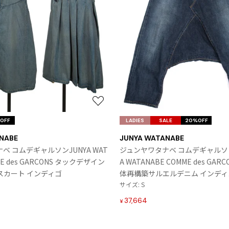
お
気
OFF
LADIES
SALE
20%OFF
に
NABE
JUNYA WATANABE
入
ベ コムデギャルソンJUNYA WAT
ジュンヤワタナベ コムデギャルソン
り
ME des GARCONS タックデザイン
A WATANABE COMME des GARC
に
スカート インディゴ
体再構築サルエルデニム インディ
追
サイズ: S
加
37,664
¥