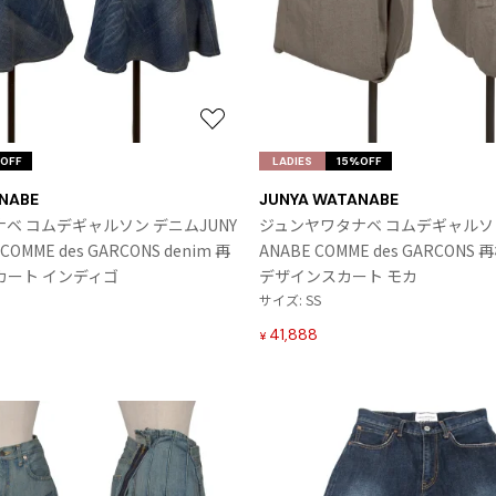
お
気
OFF
LADIES
15%OFF
に
NABE
JUNYA WATANABE
入
ベ コムデギャルソン デニムJUNY
ジュンヤワタナベ コムデギャルソンJ
り
 COMME des GARCONS denim 再
ANABE COMME des GARCON
に
カート インディゴ
デザインスカート モカ
追
サイズ: SS
加
41,888
¥