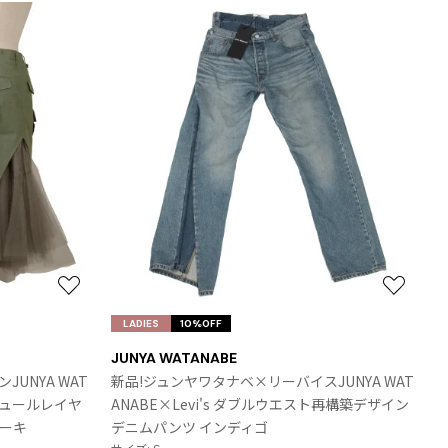
Yohji Yamamoto
ヨウジヤマモト
Yohji Yamamoto FEMME
ヨウジヤマモト ファム
Yohji Yamamoto NOIR
ヨウジヤマモト ノアール
2026.07.16
Yohji Yamamoto POUR HOMME
Denim
ヨウジヤマモト プールオム
LIMI feu
お
お
LIMI feu
気
気
LADIES
10%OFF
リミフゥ
に
に
JUNYA WATANABE
入
入
UNYA WAT
新品!ジュンヤワタナベ×リーバイスJUNYA WAT
り
り
S チュールレイヤ
ANABE×Levi's ダブルウエスト再構築デザイン
に
に
カーキ
デニムパンツ インディゴ
Jean Paul GAULTIER
追
追