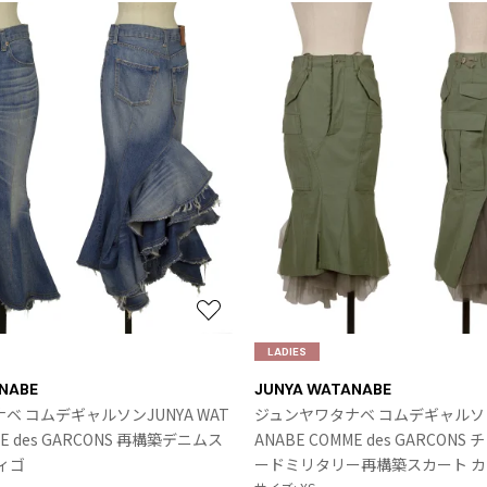
その他アクセサリー
メガネ・サングラス
メガネ・サングラス
2026.07.23
Dye
すべてを表示
Y-3
お
Y-3
気
LADIES
ワイスリー
に
NABE
JUNYA WATANABE
入
ベ コムデギャルソンJUNYA WAT
ジュンヤワタナベ コムデギャルソンJ
り
ME des GARCONS 再構築デニムス
ANABE COMME des GARCON
に
ィゴ
ードミリタリー再構築スカート 
PLEATS PLEAS
追