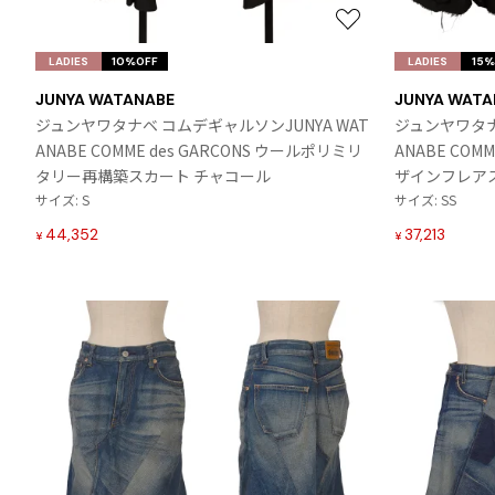
お
気
LADIES
10%OFF
LADIES
15%
に
JUNYA WATANABE
JUNYA WATA
入
ジュンヤワタナベ コムデギャルソンJUNYA WAT
ジュンヤワタナ
り
ANABE COMME des GARCONS ウールポリミリ
ANABE COM
に
タリー再構築スカート チャコール
ザインフレア
追
サイズ: S
サイズ: SS
加
44,352
37,213
¥
¥