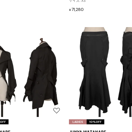
サイズ: XS
加
PLEATS PLEASE
71,280
¥
プリーツプリーズ
お
気
OFF
LADIES
10%OFF
に