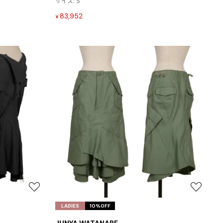
サイズ: S
加
加
Jean-Paul GAULTIER
83,952
¥
ジャンポールゴルチエ
Jean-Paul GAULTIER CLASSIQUE
ジャンポールゴルチエクラシック
Jean-Paul GAULTIER FEMME
ジャンポールゴルチエファム
Jean-Paul GAULTIER HOMME
ジャンポールゴルチエオム
お
お
気
気
LADIES
10%OFF
に
に