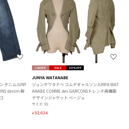
お
お
気
気
LADIES
SALE
20%OFF
に
に
JUNYA WATANABE
入
入
 デニムJUNY
ジュンヤワタナベ コムデギャルソンJUNYA WAT
り
り
ONS denim 解
ANABE COMME des GARCONSトレンチ再構築
に
に
ゴ
デザインジャケット ベージュ
追
追
サイズ: SS
加
加
52,624
¥