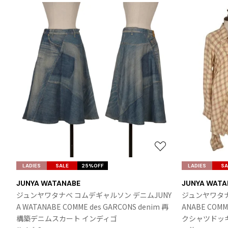
お
気
LADIES
SALE
25%OFF
LADIES
SA
に
JUNYA WATANABE
JUNYA WATA
入
ジュンヤワタナベ コムデギャルソン デニムJUNY
ジュンヤワタナ
り
A WATANABE COMME des GARCONS denim 再
ANABE COM
に
構築デニムスカート インディゴ
クシャツドッ
追