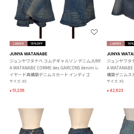
お
気
LADIES
15%OFF
LADIES
15%
に
JUNYA WATANABE
JUNYA WATA
入
ジュンヤワタナベ コムデギャルソン デニムJUNY
ジュンヤワタナ
り
A WATANABE COMME des GARCONS denim レ
A WATANABE
に
イヤード再構築デニムスカート インディゴ
構築デニムス
追
サイズ: XS
サイズ: XS
加
51,238
42,823
¥
¥