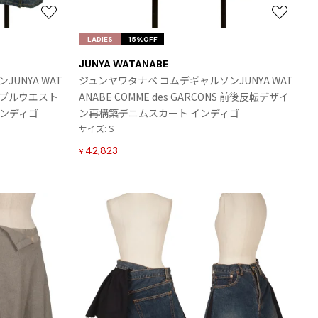
お
お
気
気
LADIES
15%OFF
に
に
JUNYA WATANABE
入
入
UNYA WAT
ジュンヤワタナベ コムデギャルソンJUNYA WAT
り
り
S ダブルウエスト
ANABE COMME des GARCONS 前後反転デザイ
に
に
インディゴ
ン再構築デニムスカート インディゴ
追
追
サイズ: S
加
加
42,823
¥