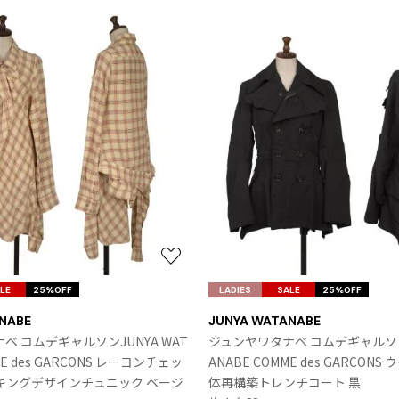
お
気
LE
25%OFF
LADIES
SALE
25%OFF
に
NABE
JUNYA WATANABE
入
ベ コムデギャルソンJUNYA WAT
ジュンヤワタナベ コムデギャルソンJ
り
ME des GARCONS レーヨンチェッ
ANABE COMME des GARCON
に
キングデザインチュニック ベージ
体再構築トレンチコート 黒
追