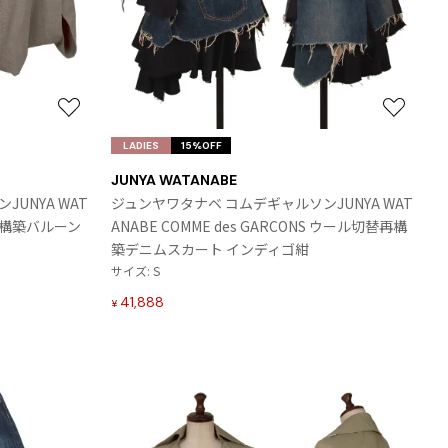
お
お
気
気
LADIES
15%OFF
に
に
JUNYA WATANABE
入
入
UNYA WAT
ジュンヤワタナベ コムデギャルソンJUNYA WAT
り
り
S 再構築バルーン
ANABE COMME des GARCONS ウール切替再構
に
に
築デニムスカート インディゴ紺
追
追
サイズ: S
加
加
41,888
¥