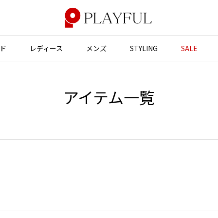
ド
レディース
メンズ
STYLING
SALE
アウター
アウター
アクセサリー
アクセサリー
アイテム一覧
ジャケット
スーツ
バッグ
バッグ
JUNYA WATANABE
コート
ジャケット
帽子
帽子
ブルゾン
ブルゾン
ストール・マフラー
ストール・マフラー
GANRYU
ンポールゴルチエ
ガンリュウ
スーツ
コート
ベルト・サスペンダー
ネクタイ
ヴィアンウエストウッド
JUNYA WATANABE
パンプス
ベルト・サスペンダー
ジュンヤワタナベ
ン マルジェラ
ミュール・サンダル
ブーツ・シューズ
JUNYA WATANABE MAN
ジュンヤワタナベマン
ブーツ・シューズ
スニーカー・サンダル
スニーカー
その他のアクセサリー