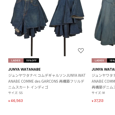
お
気
LADIES
15%OFF
LADIES
15%
に
JUNYA WATANABE
JUNYA WATA
入
ジュンヤワタナベ コムデギャルソンJUNYA WAT
ジュンヤワタナ
り
ANABE COMME des GARCONS 再構築フリルデ
ANABE COM
に
ニムスカート インディゴ
再構築デニム
追
サイズ: SS
サイズ: M
加
46,563
37,213
¥
¥