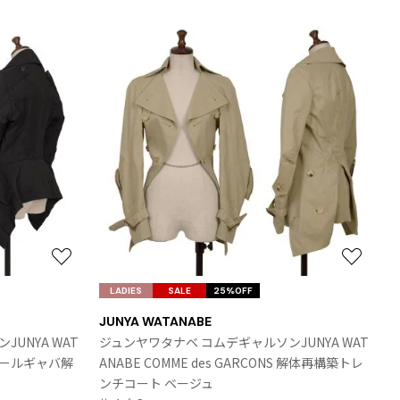
お
お
気
気
LADIES
SALE
25%OFF
に
に
JUNYA WATANABE
入
入
UNYA WAT
ジュンヤワタナベ コムデギャルソンJUNYA WAT
り
り
S ウールギャバ解
ANABE COMME des GARCONS 解体再構築トレ
に
に
ンチコート ベージュ
追
追