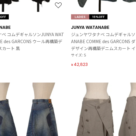
お
気
OFF
LADIES
15%OFF
に
NABE
JUNYA WATANABE
入
ベ コムデギャルソンJUNYA WAT
ジュンヤワタナベ コムデギャルソンJ
り
ME des GARCONS ウール再構築デ
ANABE COMME des GARCON
に
スカート 黒
デザイン再構築デニムスカート 
追
サイズ: S
加
42,823
¥