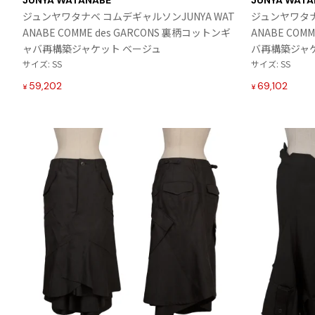
JUNYA WATANABE
JUNYA WATA
入
Vivienne Westwood
ジュンヤワタナベ コムデギャルソンJUNYA WAT
ジュンヤワタナ
り
ANABE COMME des GARCONS 裏柄コットンギ
ANABE COM
に
Vivienne Westwood
ャバ再構築ジャケット ベージュ
バ再構築ジャケ
追
ヴィヴィアンウエストウッド
サイズ: SS
サイズ: SS
加
59,202
69,102
¥
¥