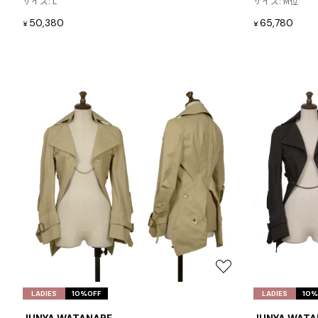
サイズ: L
サイズ: M位
加
BAO BAO ISSEY MIYAKE
50,380
65,780
¥
¥
バオバオ イッセイミヤケ
HOMME PLISSE ISSEY MIYAKE
オムプリッセイッセイミヤケ
ISSEY MIYAKE
イッセイミヤケ
ISSEY MIYAKE 132 5.
イッセイミヤケ 132 5.
ISSEY MIYAKE A-POC
イッセイミヤケエイポック
ISSEY MIYAKE FETE
イッセイミヤケフェット
ISSEY MIYAKE HaaT
イッセイミヤケハート
ISSEY MIYAKE me
イッセイミヤケミー
お
ISSEY MIYAKE MEN / IM MEN
気
LADIES
10%OFF
LADIES
10%
イッセイミヤケメン / アイムメン
に