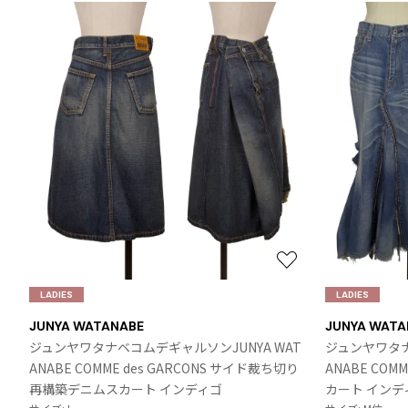
ノースリーブ
ノースリーブ
COMME des GARCONS HOMME DEUX
トップス
トップス
コムデギャルソン オムドゥ
COMME des GARCONS HOMME PLUS
ボトムス
ボトムス
コムデギャルソンオムプリュス
アウター
アウター
COMME des GARCONS SHIRT
アクセサリー
アクセサリー
コムデギャルソンシャツ
2026.07.29
robe de chambre COMME des GARCONS
Sunglass
ローブドシャンブル コムデギャルソン
tricot COMME des GARCONS
トリコ コムデギャルソン
Y's
お
Y's
気
LADIES
LADIES
ワイズ
に
JUNYA WATANABE
JUNYA WATA
Y's for men
入
ジュンヤワタナベコムデギャルソンJUNYA WAT
ジュンヤワタナ
ワイズフォーメン
り
ANABE COMME des GARCONS サイド裁ち切り
ANABE COM
に
再構築デニムスカート インディゴ
カート インデ
ISSEY MIYAKE
追