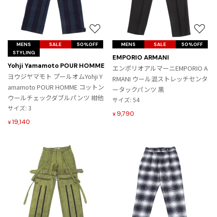
プリーツプリーズ
トップス
コムデギャルソンオムプリュス
COMME des GARCONS SHIRT
ジャンポールゴルチエ
ボトムス
ボトムス
ボトムス
コムデギャルソンシャツ
お
お
2026.07.29
ヴィヴィアンウエストウッド
アウター
robe de chambre COMME des GARCONS
気
気
Sunglass
MENS
SALE
50%OFF
MENS
SALE
50%OFF
ローブドシャンブル コムデギャルソン
スカート
ウールパンツ
メゾン マルジェラ
アクセサリー
STYLING
に
に
EMPORIO ARMANI
tricot COMME des GARCONS
入
入
Yohji Yamamoto POUR HOMME
エンポリオアルマーニEMPORIO A
パンツ
コットンパンツ
トリコ コムデギャルソン
り
り
ヨウジヤマモト プールオムYohji Y
RMANI ウール混ストレッチセンタ
デニム
デニム
に
に
amamoto POUR HOMME コットン
ータックパンツ 黒
レディース
追
追
ウールチェックダブルパンツ 紺他
サイズ: 54
ハーフパンツ・キュロット
サルエルパンツ
JUNYA WATANABE
加
加
サイズ: 3
9,790
¥
サルエルパンツ
ハーフパンツ
トップス
19,140
¥
GANRYU
その他のボトムス
その他のボトムス
ボトムス
ガンリュウ
アウター
JUNYA WATANABE
ジュンヤワタナベ
アクセサリー
アウター
アウター
JUNYA WATANABE MAN
ジュンヤワタナベマン
ジャケット
スーツ
メンズ
コート
ジャケット