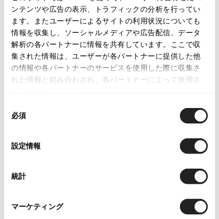
ンテンツや広告の表示、トラフィックの分析を行ってい
ます。またユーザーによるサイトの利用状況についても
情報を収集し、ソーシャルメディアや広告配信、データ
解析の各パートナーに情報を共有しています。ここで収
お
お
集された情報は、ユーザーが各パートナーに提供した他
気
気
MENS
10%OFF
MENS
10%OFF
に
に
の情報や各パートナーのサービスを使用した際に収集さ
STUDIO NICHOLSON
JUNYA WATANABE MAN
入
入
れた情報と組み合わされ、各パートナーによって使用さ
スタジオニコルソン×イスコSTU
ジュンヤワタナベマン コムデギャ
り
り
れることがあります。
DIO NICHOLSON×ISKO セルビッ
ルソンJUNYA WATANABE MAN ス
に
に
ジワイドデニムパンツ 黒
トライプインサイドチノパンツ ベ
同
追
追
サイズ: M
ージュ
必須
意
加
加
サイズ: L
32,472
¥
の
25,542
¥
選
設定情報
択
統計
マーケティング