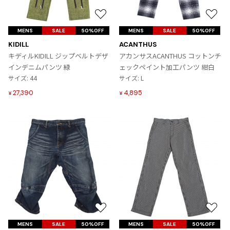
Yohji Yamamoto
ブルゾン
ブルゾン
お
お
トップス
B Yohji Yamamoto
気
気
スーツ
コート
MENS
SALE
50%OFF
MENS
SALE
50%OFF
ボトムス
ビーヨウジヤマモト
に
に
KIDILL
ACANTHUS
Ground Y
入
入
アウター
キディルKIDILL ジップベルトデザ
アカンサスACANTHUS コットンチ
2026.07.23
グラウンドワイ
り
り
インデニムパンツ 緑
ェックペイント加工パンツ 紺白
アクセサリー
アクセサリー
Dye
アクセサリー
に
に
REGULATION Yohji Yamamoto
サイズ: 44
サイズ: L
追
追
レギュレーション ヨウジヤマモト
27,390
4,895
¥
¥
バッグ
バッグ
加
加
S'YTE
サイト
帽子
帽子
Yohji Yamamoto
ストール・マフラー
ストール・マフラー
ヨウジヤマモト
ベルト・サスペンダー
ネクタイ
Yohji Yamamoto FEMME
ヨウジヤマモト ファム
パンプス
ベルト・サスペンダー
Yohji Yamamoto NOIR
ミュール・サンダル
ブーツ・シューズ
ヨウジヤマモト ノアール
Yohji Yamamoto POUR HOMME
ブーツ・シューズ
スニーカー・サンダル
お
お
ヨウジヤマモト プールオム
スニーカー
その他のアクセサリー
気
気
MENS
SALE
50%OFF
MENS
SALE
50%OFF