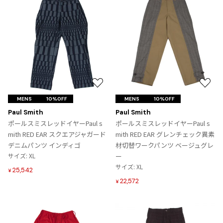
お
お
気
気
MENS
10%OFF
MENS
10%OFF
に
に
Paul Smith
Paul Smith
入
入
ポールスミスレッドイヤーPaul s
ポールスミスレッドイヤーPaul s
り
り
mith RED EAR スクエアジャガード
mith RED EAR グレンチェック異素
に
に
デニムパンツ インディゴ
材切替ワークパンツ ベージュグレ
追
追
サイズ: XL
ー
加
加
サイズ: XL
25,542
¥
22,572
¥