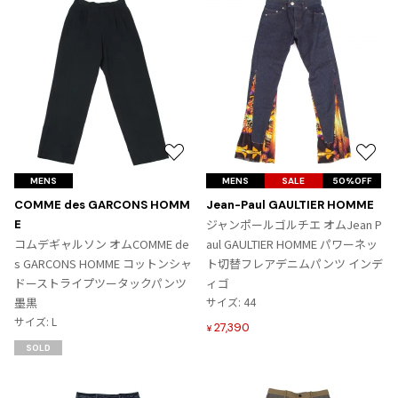
お
お
気
気
MENS
MENS
SALE
50%OFF
に
に
COMME des GARCONS HOMM
Jean-Paul GAULTIER HOMME
入
入
ジャンポールゴルチエ オムJean P
E
り
り
コムデギャルソン オムCOMME de
aul GAULTIER HOMME パワーネッ
に
に
s GARCONS HOMME コットンシャ
ト切替フレアデニムパンツ インデ
追
追
ドーストライプツータックパンツ
ィゴ
加
加
墨黒
サイズ: 44
サイズ: L
27,390
¥
SOLD