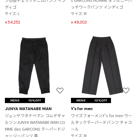
ン切替チェックデニムパンツ イン
s GARCONS HOMME ダブルニーパ
ジャンポールゴルチエオム
追
追
ディゴ
ッチワークパンツ インディゴ
加
加
サイズ: L
サイズ: M
Vivienne Westwood
54,252
49,302
¥
¥
Vivienne Westwood
ヴィヴィアンウエストウッド
Maison Margiela
Maison Margiela
メゾンマルジェラ
お
お
気
気
MENS
10%OFF
MENS
10%OFF
に
に
JUNYA WATANABE MAN
Y's for men
入
入
ジュンヤワタナベマン コムデギャ
ワイズフォーメンY's for men ウー
り
り
ルソンJUNYA WATANABE MAN CO
ルタックテーパードパンツ チャコ
に
に
MME des GARCONS テーパードジ
ール
追
追
ャージーパンツ 黒
サイズ: M