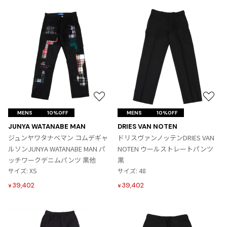
お
お
気
気
MENS
10%OFF
MENS
10%OFF
に
に
JUNYA WATANABE MAN
DRIES VAN NOTEN
入
入
ジュンヤワタナベマン コムデギャ
ドリスヴァンノッテンDRIES VAN
り
り
ルソンJUNYA WATANABE MAN パ
NOTEN ウールストレートパンツ
に
に
ッチワークデニムパンツ 黒他
黒
追
追
サイズ: XS
サイズ: 48
加
加
39,402
39,402
¥
¥