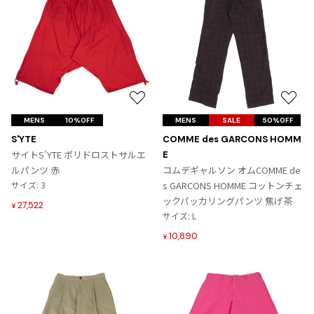
お
お
気
気
MENS
10%OFF
MENS
SALE
50%OFF
に
に
S'YTE
COMME des GARCONS HOMM
入
入
サイトS'YTE ポリドロストサルエ
E
り
り
ルパンツ 赤
コムデギャルソン オムCOMME de
に
に
サイズ: 3
s GARCONS HOMME コットンチェ
追
追
ックパッカリングパンツ 焦げ茶
27,522
¥
加
加
サイズ: L
10,890
¥