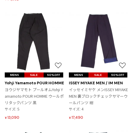
お
お
気
気
MENS
SALE
50%OFF
MENS
SALE
50%OFF
に
に
Yohji Yamamoto POUR HOMME
ISSEY MIYAKE MEN / IM MEN
入
入
ヨウジヤマモト プールオムYohji Y
イッセイミヤケ メンISSEY MIYAKE
り
り
amamoto POUR HOMME ウールポ
MEN 裏ブロックチェックサマーウ
に
に
リタックパンツ 黒
ールパンツ 紺
追
追
サイズ: S
サイズ: 4
加
加
13,090
17,490
¥
¥