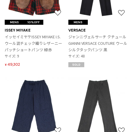
お
お
気
気
MENS
10%OFF
MENS
に
に
ISSEY MIYAKE
VERSACE
入
入
イッセイミヤケISSEY MIYAKE I.S.
ジャンニヴェルサーチ クチュール
り
り
ウール混チェック織りレザーニー
GIANNI VERSACE COUTURE ウール
に
に
パッチショートパンツ 緑赤
シルクタックパンツ 黒
追
追
サイズ: 9
サイズ: 48
加
加
49,302
¥
SOLD