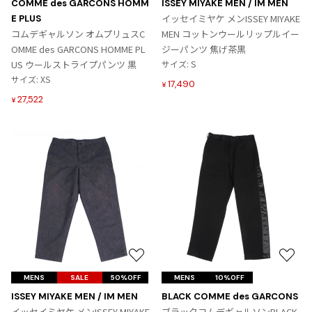
COMME des GARCONS HOMM
ISSEY MIYAKE MEN / IM MEN
入
入
イッセイミヤケ メンISSEY MIYAKE
E PLUS
り
り
コムデギャルソン オムプリュスC
MEN コットンウールリップルイー
に
に
OMME des GARCONS HOMME PL
ジーパンツ 焦げ茶黒
追
追
US ウールストライプパンツ 黒
サイズ: S
加
加
サイズ: XS
17,490
¥
27,522
¥
お
お
気
気
MENS
SALE
50%OFF
MENS
10%OFF
に
に
ISSEY MIYAKE MEN / IM MEN
BLACK COMME des GARCONS
入
入
イッセイミヤケ メンISSEY MIYAKE
ブラックコムデギャルソンBLACK