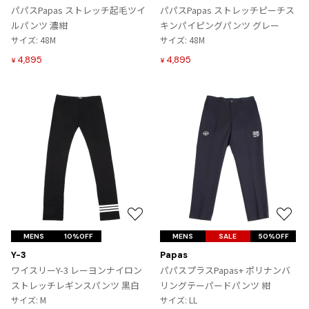
入
入
パパスPapas ストレッチ起毛ツイ
パパスPapas ストレッチピーチス
り
り
ルパンツ 濃紺
キンパイピングパンツ グレー
に
に
サイズ: 48M
サイズ: 48M
追
追
4,895
4,895
¥
¥
加
加
お
お
気
気
MENS
10%OFF
MENS
SALE
50%OFF
に
に
Y-3
Papas
入
入
ワイスリーY-3 レーヨンナイロン
パパスプラスPapas+ ポリナンバ
り
り
ストレッチレギンスパンツ 黒白
リングテーパードパンツ 紺
に
に
サイズ: M
サイズ: LL