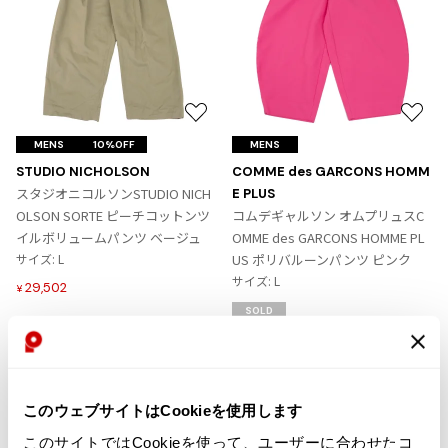
お
お
気
気
MENS
10%OFF
MENS
に
に
STUDIO NICHOLSON
COMME des GARCONS HOMM
入
入
スタジオニコルソンSTUDIO NICH
E PLUS
り
り
OLSON SORTE ピーチコットンツ
コムデギャルソン オムプリュスC
に
に
イルボリュームパンツ ベージュ
OMME des GARCONS HOMME PL
追
追
サイズ: L
US ポリバルーンパンツ ピンク
加
加
サイズ: L
29,502
¥
SOLD
このウェブサイトはCookieを使用します
このサイトではCookieを使って、ユーザーに合わせたコ