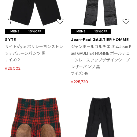
お
お
気
気
MENS
10%OFF
MENS
10%OFF
に
に
S'YTE
Jean-Paul GAULTIER HOMME
入
入
サイトs'yte ポリレーヨンストレ
ジャンポールゴルチエ オムJean P
り
り
ッチバルーンパンツ 黒
aul GAULTIER HOMME ボールチェ
に
に
サイズ: 2
ーンレースアップデザインシープ
追
追
レザーパンツ 黒
29,502
¥
加
加
サイズ: 46
225,720
¥