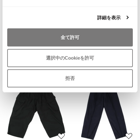
詳細を表示
お
お
気
気
MENS
10%OFF
MENS
10%OFF
に
に
S'YTE
Ground Y
全て許可
入
入
サイトS'YTE コットンワイドカー
グラウンド ワイGround Y ループ
り
り
ゴパンツ カーキ
デザインサルエルパンツ 黒
に
に
サイズ: 2
サイズ: M位
選択中のCookieを許可
追
追
29,502
34,452
¥
¥
加
加
拒否
お
お