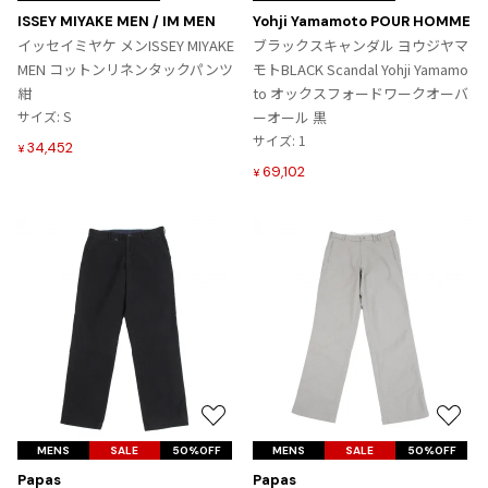
に
に
ISSEY MIYAKE MEN / IM MEN
Yohji Yamamoto POUR HOMME
入
入
イッセイミヤケ メンISSEY MIYAKE
ブラックスキャンダル ヨウジヤマ
り
り
MEN コットンリネンタックパンツ
モトBLACK Scandal Yohji Yamamo
に
に
紺
to オックスフォードワークオーバ
追
追
サイズ: S
ーオール 黒
加
加
サイズ: 1
34,452
¥
69,102
¥
お
お
気
気
MENS
SALE
50%OFF
MENS
SALE
50%OFF
に
に
Papas
Papas