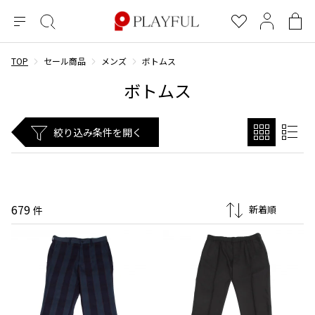
メ
絞
お
マ
シ
ニ
り
気
イ
ョ
ュ
込
に
ペ
ッ
TOP
セール商品
メンズ
ボトムス
×
ブランドA-Z
INDEX
more brands
トップス
トップス
すべての新着アイテムを表示
すべてのSALEアイテムを表示
ー
み
入
ー
ピ
ボトムス
検
り
ジ
ン
COMME des GARÇONS
索
グ
長袖ブラウス・シャツ
長袖シャツ
ブランド
レディース
バ
絞り込み条件を開く
半袖ブラウス・シャツ
半袖シャツ
BLACK COMME des GARCONS
ッ
ブラックコムデギャルソン
グ
コムデギャルソン
トップス
カーディガン
ニット
COMME des GARCONS
ジュンヤワタナベ
ボトムス
ニット
カーディガン
コムデギャルソン
ヨウジヤマモト
アウター
COMME des GARCONS COMME des GARCONS
パーカー・スウェット
パーカー・スウェット
679
件
コムデギャルソン コムデギャルソン
ワイズ
アクセサリー
ワンピース
ベスト
COMME des GARCONS HOMME
ワイスリー
ベスト・ボレロ
カットソー
コムデギャルソンオム
COMME des GARCONS HOMME DEUX
リミフゥ
Tシャツ・カットソー
Tシャツ・ポロシャツ
メンズ
コムデギャルソン オムドゥ
イッセイミヤケ
ノースリーブ
ノースリーブ
COMME des GARCONS HOMME PLUS