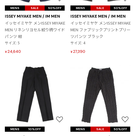
お
お
気
気
MENS
SALE
50%OFF
MENS
SALE
50%OFF
に
に
ISSEY MIYAKE MEN / IM MEN
ISSEY MIYAKE MEN / IM MEN
入
入
イッセイミヤケ メンISSEY MIYAKE
イッセイミヤケ メンISSEY MIYAKE
り
り
MEN リネンリヨセル絞り柄ワイド
MEN ファブリックプリントプリー
に
に
パンツ 紺
ツパンツ ブラック
追
追
サイズ: 5
サイズ: 4
加
加
24,640
27,390
¥
¥
お
お
気
気
MENS
10%OFF
MENS
SALE
50%OFF
に
に