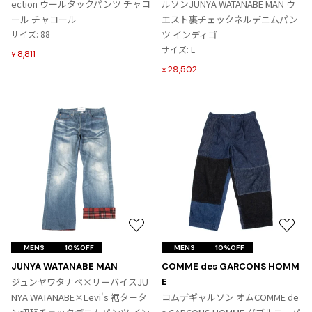
ection ウールタックパンツ チャコ
ルソンJUNYA WATANABE MAN ウ
に
に
ISSEY MIYAKE MEN / IM MEN
ール チャコール
エスト裏チェックネルデニムパン
追
追
イッセイミヤケメン / アイムメン
サイズ: 88
ツ インディゴ
加
加
サイズ: L
8,811
¥
29,502
¥
PLEATS PLEAS
PLEATS PLEASE
プリーツプリーズ
Jean Paul GAULTIER
Jean-Paul GAULTIER
ジャンポールゴルチエ
お
お
Jean-Paul GAULTIER CLASSIQUE
気
気
MENS
10%OFF
MENS
10%OFF
ジャンポールゴルチエクラシック
に
に
JUNYA WATANABE MAN
COMME des GARCONS HOMM
Jean-Paul GAULTIER FEMME
入
入
ジュンヤワタナベ×リーバイスJU
E
ジャンポールゴルチエファム
り
り
NYA WATANABE×Levi's 裾タータ
コムデギャルソン オムCOMME de
Jean-Paul GAULTIER HOMME
に
に