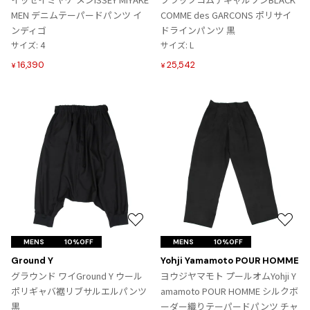
り
り
MEN デニムテーパードパンツ イ
COMME des GARCONS ポリサイ
に
に
ンディゴ
ドラインパンツ 黒
追
追
サイズ: 4
サイズ: L
加
加
16,390
25,542
¥
¥
お
お
気
気
MENS
10%OFF
MENS
10%OFF
に
に
Ground Y
Yohji Yamamoto POUR HOMME
入
入
グラウンド ワイGround Y ウール
ヨウジヤマモト プールオムYohji Y
り
り
ポリギャバ裾リブサルエルパンツ
amamoto POUR HOMME シルクボ
に
に
黒
ーダー織りテーパードパンツ チャ