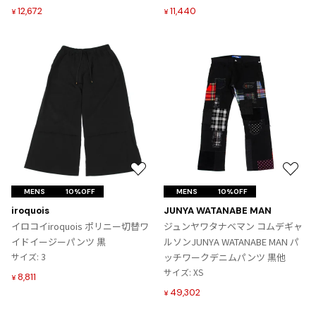
追
追
12,672
11,440
¥
¥
加
加
お
お
気
気
MENS
10%OFF
MENS
10%OFF
に
に
iroquois
JUNYA WATANABE MAN
入
入
イロコイiroquois ポリニー切替ワ
ジュンヤワタナベマン コムデギャ
り
り
イドイージーパンツ 黒
ルソンJUNYA WATANABE MAN パ
に
に
サイズ: 3
ッチワークデニムパンツ 黒他
追
追
サイズ: XS
8,811
¥
加
加
49,302
¥