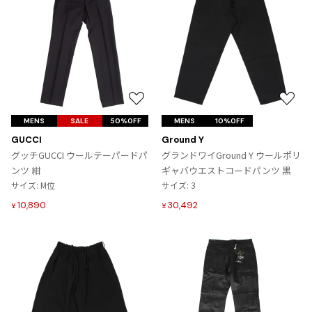
お
お
気
気
MENS
SALE
50%OFF
MENS
10%OFF
に
に
GUCCI
Ground Y
入
入
グッチGUCCI ウールテーパードパ
グランドワイGround Y ウールポリ
り
り
ンツ 紺
ギャバウエストコードパンツ 黒
に
に
サイズ: M位
サイズ: 3
追
追
10,890
30,492
¥
¥
加
加