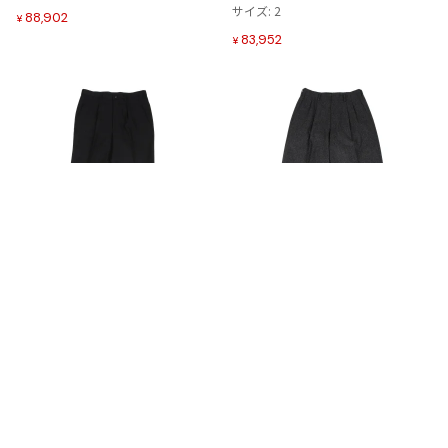
加
加
サイズ: 2
88,902
¥
83,952
¥
お
お
気
気
MENS
10%OFF
MENS
10%OFF
に
に
Yohji Yamamoto POUR HOMME
Y's for men
入
入
ヨウジヤマモト プールオムYohji Y
ワイズフォーメンY's for men メル
り
り
amamoto POUR HOMME ウールタ
トンウールツータックパンツ グレ
に
に
ックストレートパンツ 黒
ー
追
追
サイズ: 3
サイズ: 2
加
加
29,502
29,502
¥
¥