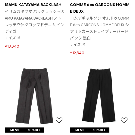
に
に
その他アクセサリー
メガネ・サングラス
ISAMU KATAYAMA BACKLASH
COMME des GARCONS HOMM
Y's
入
入
イサムカタヤマ バックラッシュIS
E DEUX
メガネ・サングラス
り
り
AMU KATAYAMA BACKLASH スト
コムデギャルソン オムドゥCOMM
に
に
Y's
レッチ立体クロップドデニム イン
E des GARCONS HOMME DEUX シ
追
追
ワイズ
ディゴ
アサッカーストライプテーパード
加
加
サイズ: M
パンツ 黒白
Y's for men
サイズ: M
ワイズフォーメン
13,640
¥
2026.07.16
12,540
¥
Denim
Y-3
すべてを表示
Y-3
ワイスリー
LIMI feu
LIMI feu
お
お
リミフゥ
気
気
MENS
10%OFF
MENS
10%OFF