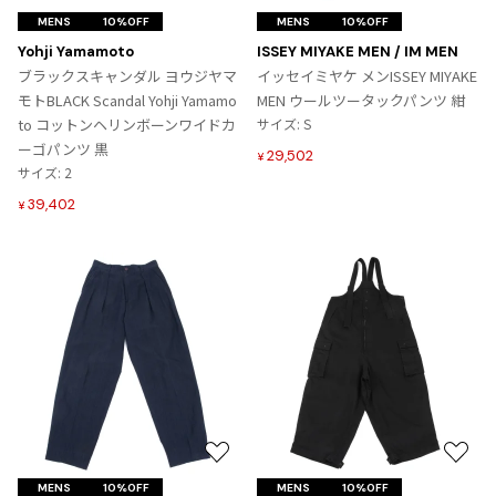
気
気
MENS
10%OFF
MENS
10%OFF
に
に
Yohji Yamamoto
ISSEY MIYAKE MEN / IM MEN
入
入
ブラックスキャンダル ヨウジヤマ
イッセイミヤケ メンISSEY MIYAKE
り
り
モトBLACK Scandal Yohji Yamamo
MEN ウールツータックパンツ 紺
に
に
to コットンヘリンボーンワイドカ
サイズ: S
追
追
ーゴパンツ 黒
29,502
¥
加
加
サイズ: 2
39,402
¥
お
お
気
気
MENS
10%OFF
MENS
10%OFF