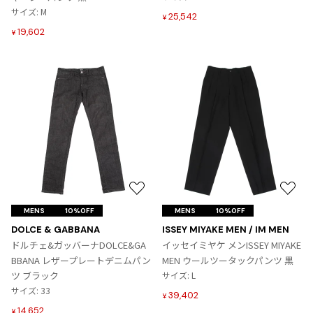
加
加
サイズ: M
25,542
¥
19,602
¥
お
お
気
気
MENS
10%OFF
MENS
10%OFF
に
に
DOLCE & GABBANA
ISSEY MIYAKE MEN / IM MEN
入
入
ドルチェ&ガッバーナDOLCE&GA
イッセイミヤケ メンISSEY MIYAKE
り
り
BBANA レザープレートデニムパン
MEN ウールツータックパンツ 黒
に
に
ツ ブラック
サイズ: L
追
追
サイズ: 33
39,402
¥
加
加
14,652
¥