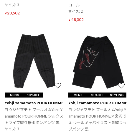
追
追
サイズ: 3
コール
加
加
サイズ: 2
29,502
¥
49,302
¥
お
お
気
気
MENS
10%OFF
MENS
10%OFF
STYLING
に
に
Yohji Yamamoto POUR HOMME
Yohji Yamamoto POUR HOMME
入
入
ヨウジヤマモト プールオムYohji Y
ヨウジヤマモト プールオムYohji Y
り
り
amamoto POUR HOMME シルクス
amamoto POUR HOMME×宮沢 り
に
に
トライプ織り裾ボタンパンツ 黒
え ウールギャバイラスト刺繍ラッ
追
追
サイズ: 3
プパンツ 黒