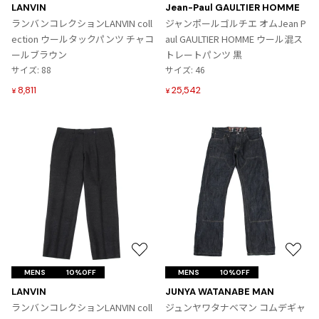
に
に
LANVIN
Jean-Paul GAULTIER HOMME
入
入
ISSEY MIYAKE
ランバンコレクションLANVIN coll
ジャンポールゴルチエ オムJean P
り
り
ection ウールタックパンツ チャコ
aul GAULTIER HOMME ウール混ス
に
に
ールブラウン
トレートパンツ 黒
BAO BAO ISSEY MIYAKE
追
追
サイズ: 88
サイズ: 46
バオバオ イッセイミヤケ
加
加
8,811
HOMME PLISSE ISSEY MIYAKE
25,542
¥
¥
オムプリッセイッセイミヤケ
ISSEY MIYAKE
イッセイミヤケ
ISSEY MIYAKE 132 5.
イッセイミヤケ 132 5.
ISSEY MIYAKE A-POC
イッセイミヤケエイポック
ISSEY MIYAKE FETE
イッセイミヤケフェット
お
お
ISSEY MIYAKE HaaT
気
気
MENS
10%OFF
MENS
10%OFF
イッセイミヤケハート
に
に
LANVIN
JUNYA WATANABE MAN
ISSEY MIYAKE me
入
入
ランバンコレクションLANVIN coll
ジュンヤワタナベマン コムデギャ
イッセイミヤケミー
り
り