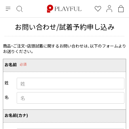
メ
絞
お
マ
シ
ニ
り
気
イ
ョ
ュ
込
に
ペ
ッ
お問い合わせ/試着予約申し込み
×
ブランドA-Z
INDEX
more brands
トップス
トップス
すべての新着アイテムを表示
すべてのSALEアイテムを表示
ー
み
入
ー
ピ
検
り
ジ
ン
COMME des GARÇONS
索
グ
長袖ブラウス・シャツ
長袖シャツ
商品・ご注文・店頭試着に関するお問い合わせは、以下のフォームより
ブランド
レディース
バ
お送りください。
半袖ブラウス・シャツ
半袖シャツ
BLACK COMME des GARCONS
ッ
ブラックコムデギャルソン
グ
コムデギャルソン
トップス
カーディガン
ニット
お名前
必須
COMME des GARCONS
ジュンヤワタナベ
ボトムス
ニット
カーディガン
コムデギャルソン
ヨウジヤマモト
アウター
姓
COMME des GARCONS COMME des GARCONS
パーカー・スウェット
パーカー・スウェット
コムデギャルソン コムデギャルソン
ワイズ
アクセサリー
ワンピース
ベスト
名
COMME des GARCONS HOMME
ワイスリー
ベスト・ボレロ
カットソー
コムデギャルソンオム
COMME des GARCONS HOMME DEUX
リミフゥ
Tシャツ・カットソー
Tシャツ・ポロシャツ
お名前(カナ)
メンズ
コムデギャルソン オムドゥ
イッセイミヤケ
ノースリーブ
ノースリーブ
COMME des GARCONS HOMME PLUS