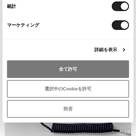
統計
ISSEY MIYAKE MEN / IM MEN
イッセイミヤケメン / アイムメン
確認ページへ
マーケティング
PLEATS PLEAS
上記フォームで送信できない場合は、必要項目をご記入の上、
hello@playful-dc.
com
までメールをお送りください。
PLEATS PLEASE
詳細を表示
プリーツプリーズ
全て許可
Jean Paul GAULTIER
Jean-Paul GAULTIER
選択中のCookieを許可
ジャンポールゴルチエ
Jean-Paul GAULTIER CLASSIQUE
拒否
ジャンポールゴルチエクラシック
Jean-Paul GAULTIER FEMME
ジャンポールゴルチエファム
Jean-Paul GAULTIER HOMME