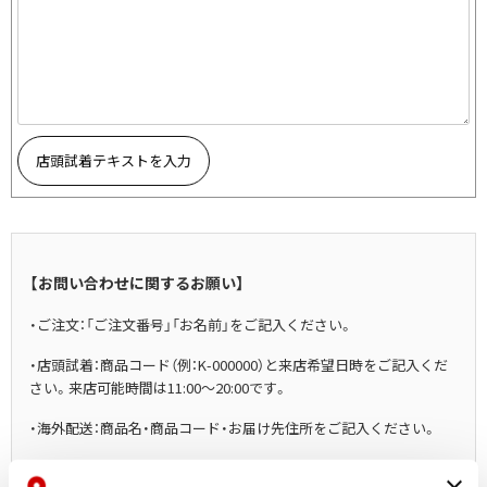
その他アクセサリー
メガネ・サングラス
Y's
メガネ・サングラス
Y's
ワイズ
Y's for men
店頭試着テキストを入力
ワイズフォーメン
2026.07.16
Denim
Y-3
すべてを表示
【お問い合わせに関するお願い】
Y-3
ワイスリー
・ご注文：「ご注文番号」「お名前」をご記入ください。
・店頭試着：商品コード（例：K-000000）と来店希望日時をご記入くだ
LIMI feu
さい。来店可能時間は11:00～20:00です。
LIMI feu
・海外配送：商品名・商品コード・お届け先住所をご記入ください。
リミフゥ