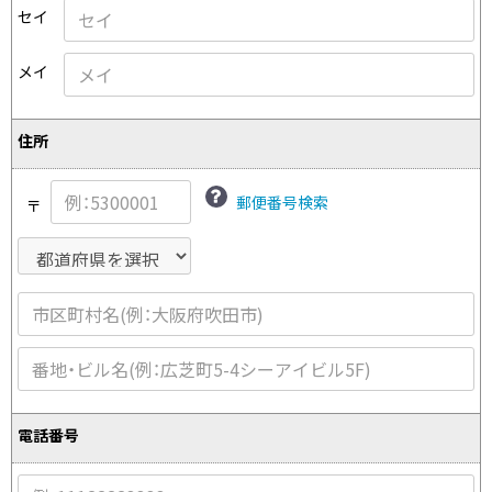
プリーツプリーズ
トップス
コムデギャルソンオムプリュス
セイ
COMME des GARCONS SHIRT
ジャンポールゴルチエ
ボトムス
ボトムス
ボトムス
コムデギャルソンシャツ
メイ
2026.07.29
ヴィヴィアンウエストウッド
アウター
robe de chambre COMME des GARCONS
Sunglass
ローブドシャンブル コムデギャルソン
スカート
ウールパンツ
メゾン マルジェラ
アクセサリー
住所
tricot COMME des GARCONS
パンツ
コットンパンツ
トリコ コムデギャルソン
デニム
デニム
郵便番号検索
〒
レディース
ハーフパンツ・キュロット
サルエルパンツ
JUNYA WATANABE
サルエルパンツ
ハーフパンツ
トップス
GANRYU
その他のボトムス
その他のボトムス
ボトムス
ガンリュウ
アウター
JUNYA WATANABE
ジュンヤワタナベ
アクセサリー
アウター
アウター
JUNYA WATANABE MAN
ジュンヤワタナベマン
電話番号
ジャケット
スーツ
メンズ
コート
ジャケット