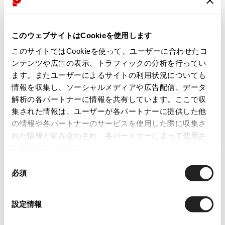
【メール受信設定について】
ISSEY MIYAKE
通常1～3営業日以内に担当者よりご返信します。
このウェブサイトはCookieを使用します
BAO BAO ISSEY MIYAKE
バオバオ イッセイミヤケ
このサイトではCookieを使って、ユーザーに合わせたコ
下記ドメインからのメールを受信できるよう設定してください。
ンテンツや広告の表示、トラフィックの分析を行ってい
HOMME PLISSE ISSEY MIYAKE
オムプリッセイッセイミヤケ
ます。またユーザーによるサイトの利用状況についても
@playful-dc.com
情報を収集し、ソーシャルメディアや広告配信、データ
ISSEY MIYAKE
解析の各パートナーに情報を共有しています。ここで収
イッセイミヤケ
集された情報は、ユーザーが各パートナーに提供した他
ISSEY MIYAKE 132 5.
の情報や各パートナーのサービスを使用した際に収集さ
【個人情報の取扱いについて】
イッセイミヤケ 132 5.
れた情報と組み合わされ、各パートナーによって使用さ
ISSEY MIYAKE A-POC
ご入力いただいた個人情報は、お問い合わせへの回答および必要な
れることがあります。
イッセイミヤケエイポック
ご連絡のために利用します。
ISSEY MIYAKE FETE
同
必須
イッセイミヤケフェット
意
ISSEY MIYAKE HaaT
の
【こちらはお客様専用の窓口です】
イッセイミヤケハート
選
設定情報
択
ISSEY MIYAKE me
営業・勧誘には返信いたしかねます。あらかじめご了承ください。
イッセイミヤケミー