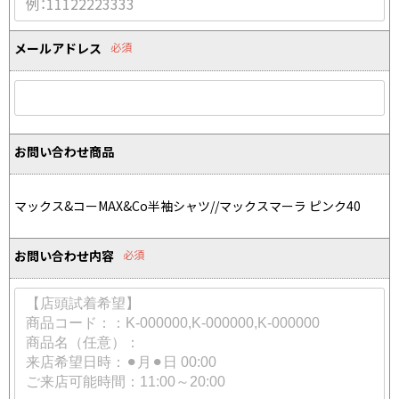
Yohji Yamamoto
ブルゾン
ブルゾン
トップス
B Yohji Yamamoto
メールアドレス
必須
スーツ
コート
ボトムス
ビーヨウジヤマモト
Ground Y
アウター
2026.07.23
グラウンドワイ
アクセサリー
アクセサリー
Dye
アクセサリー
REGULATION Yohji Yamamoto
お問い合わせ商品
レギュレーション ヨウジヤマモト
バッグ
バッグ
S'YTE
サイト
帽子
帽子
マックス&コーMAX&Co半袖シャツ//マックスマーラ ピンク40
Yohji Yamamoto
ストール・マフラー
ストール・マフラー
ヨウジヤマモト
お問い合わせ内容
必須
ベルト・サスペンダー
ネクタイ
Yohji Yamamoto FEMME
ヨウジヤマモト ファム
パンプス
ベルト・サスペンダー
Yohji Yamamoto NOIR
ミュール・サンダル
ブーツ・シューズ
ヨウジヤマモト ノアール
Yohji Yamamoto POUR HOMME
ブーツ・シューズ
スニーカー・サンダル
ヨウジヤマモト プールオム
スニーカー
その他のアクセサリー