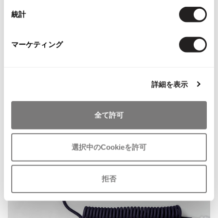
ISSEY MIYAKE MEN / IM MEN
統計
イッセイミヤケメン / アイムメン
確認ページへ
マーケティング
PLEATS PLEAS
上記フォームで送信できない場合は、必要項目をご記入の上、
hello@playful-dc.
PLEATS PLEASE
com
までメールをお送りください。
詳細を表示
プリーツプリーズ
全て許可
Jean Paul GAULTIER
Jean-Paul GAULTIER
選択中のCookieを許可
ジャンポールゴルチエ
Jean-Paul GAULTIER CLASSIQUE
ジャンポールゴルチエクラシック
拒否
Jean-Paul GAULTIER FEMME
ジャンポールゴルチエファム
Jean-Paul GAULTIER HOMME