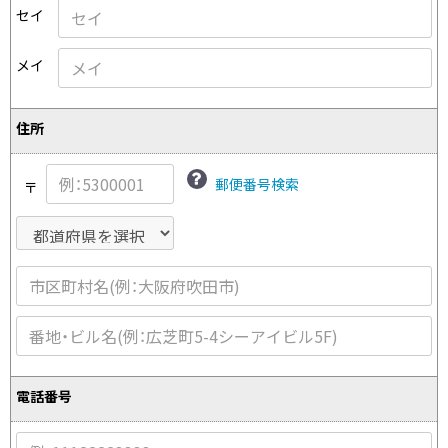
プリーツプリーズ
トップス
コムデギャルソンオムプリュス
セイ
COMME des GARCONS SHIRT
ジャンポールゴルチエ
ボトムス
ボトムス
ボトムス
コムデギャルソンシャツ
メイ
2026.07.29
ヴィヴィアンウエストウッド
アウター
robe de chambre COMME des GARCONS
Sunglass
ローブドシャンブル コムデギャルソン
スカート
ウールパンツ
メゾン マルジェラ
アクセサリー
住所
tricot COMME des GARCONS
パンツ
コットンパンツ
トリコ コムデギャルソン
デニム
デニム
郵便番号検索
〒
レディース
ハーフパンツ・キュロット
サルエルパンツ
JUNYA WATANABE
サルエルパンツ
ハーフパンツ
トップス
GANRYU
その他のボトムス
その他のボトムス
ボトムス
ガンリュウ
アウター
JUNYA WATANABE
ジュンヤワタナベ
アクセサリー
アウター
アウター
JUNYA WATANABE MAN
ジュンヤワタナベマン
電話番号
ジャケット
スーツ
メンズ
コート
ジャケット