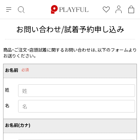
メ
絞
お
マ
シ
ニ
り
気
イ
ョ
ュ
込
に
ペ
ッ
お問い合わせ/試着予約申し込み
×
ブランドA-Z
INDEX
more brands
トップス
トップス
すべての新着アイテムを表示
すべてのSALEアイテムを表示
ー
み
入
ー
ピ
検
り
ジ
ン
COMME des GARÇONS
索
グ
長袖ブラウス・シャツ
長袖シャツ
商品・ご注文・店頭試着に関するお問い合わせは、以下のフォームより
ブランド
レディース
バ
お送りください。
半袖ブラウス・シャツ
半袖シャツ
BLACK COMME des GARCONS
ッ
ブラックコムデギャルソン
グ
コムデギャルソン
トップス
カーディガン
ニット
お名前
必須
COMME des GARCONS
ジュンヤワタナベ
ボトムス
ニット
カーディガン
コムデギャルソン
ヨウジヤマモト
アウター
姓
COMME des GARCONS COMME des GARCONS
パーカー・スウェット
パーカー・スウェット
コムデギャルソン コムデギャルソン
ワイズ
アクセサリー
ワンピース
ベスト
名
COMME des GARCONS HOMME
ワイスリー
ベスト・ボレロ
カットソー
コムデギャルソンオム
COMME des GARCONS HOMME DEUX
リミフゥ
Tシャツ・カットソー
Tシャツ・ポロシャツ
お名前(カナ)
メンズ
コムデギャルソン オムドゥ
イッセイミヤケ
ノースリーブ
ノースリーブ
COMME des GARCONS HOMME PLUS