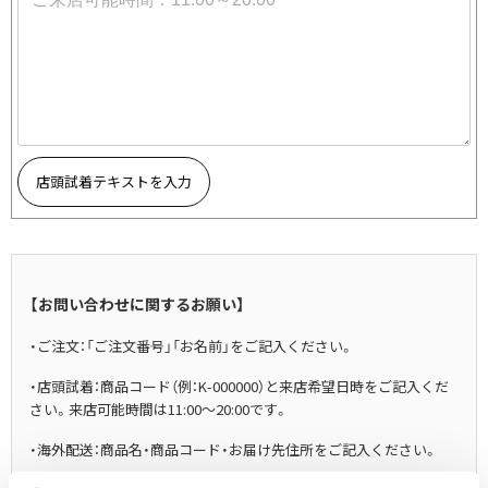
その他アクセサリー
メガネ・サングラス
Y's
メガネ・サングラス
Y's
ワイズ
Y's for men
ワイズフォーメン
2026.07.16
店頭試着テキストを入力
Denim
Y-3
すべてを表示
Y-3
【お問い合わせに関するお願い】
ワイスリー
・ご注文：「ご注文番号」「お名前」をご記入ください。
LIMI feu
・店頭試着：商品コード（例：K-000000）と来店希望日時をご記入くだ
さい。来店可能時間は11:00～20:00です。
LIMI feu
・海外配送：商品名・商品コード・お届け先住所をご記入ください。
リミフゥ