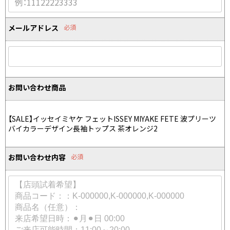
Yohji Yamamoto
ブルゾン
ブルゾン
トップス
B Yohji Yamamoto
メールアドレス
必須
スーツ
コート
ボトムス
ビーヨウジヤマモト
Ground Y
アウター
2026.07.23
グラウンドワイ
アクセサリー
アクセサリー
Dye
アクセサリー
REGULATION Yohji Yamamoto
お問い合わせ商品
レギュレーション ヨウジヤマモト
バッグ
バッグ
S'YTE
サイト
帽子
帽子
【SALE】イッセイミヤケ フェットISSEY MIYAKE FETE 波プリーツ
Yohji Yamamoto
バイカラーデザイン長袖トップス 茶オレンジ2
ストール・マフラー
ストール・マフラー
ヨウジヤマモト
ベルト・サスペンダー
ネクタイ
Yohji Yamamoto FEMME
お問い合わせ内容
必須
ヨウジヤマモト ファム
パンプス
ベルト・サスペンダー
Yohji Yamamoto NOIR
ミュール・サンダル
ブーツ・シューズ
ヨウジヤマモト ノアール
Yohji Yamamoto POUR HOMME
ブーツ・シューズ
スニーカー・サンダル
ヨウジヤマモト プールオム
スニーカー
その他のアクセサリー