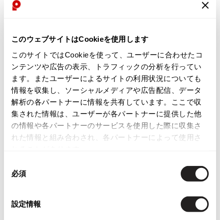
ISSEY MIYAKE
【メール受信設定について】
BAO BAO ISSEY MIYAKE
このウェブサイトはCookieを使用します
通常1～3営業日以内に担当者よりご返信します。
バオバオ イッセイミヤケ
このサイトではCookieを使って、ユーザーに合わせたコ
下記ドメインからのメールを受信できるよう設定してください。
HOMME PLISSE ISSEY MIYAKE
ンテンツや広告の表示、トラフィックの分析を行ってい
オムプリッセイッセイミヤケ
ます。またユーザーによるサイトの利用状況についても
ISSEY MIYAKE
@playful-dc.com
情報を収集し、ソーシャルメディアや広告配信、データ
イッセイミヤケ
解析の各パートナーに情報を共有しています。ここで収
ISSEY MIYAKE 132 5.
集された情報は、ユーザーが各パートナーに提供した他
イッセイミヤケ 132 5.
の情報や各パートナーのサービスを使用した際に収集さ
【個人情報の取扱いについて】
ISSEY MIYAKE A-POC
れた情報と組み合わされ、各パートナーによって使用さ
イッセイミヤケエイポック
れることがあります。
ご入力いただいた個人情報は、お問い合わせへの回答および必要な
ISSEY MIYAKE FETE
ご連絡のために利用します。
同
イッセイミヤケフェット
必須
意
ISSEY MIYAKE HaaT
の
イッセイミヤケハート
選
【こちらはお客様専用の窓口です】
設定情報
ISSEY MIYAKE me
択
イッセイミヤケミー
営業・勧誘には返信いたしかねます。あらかじめご了承ください。