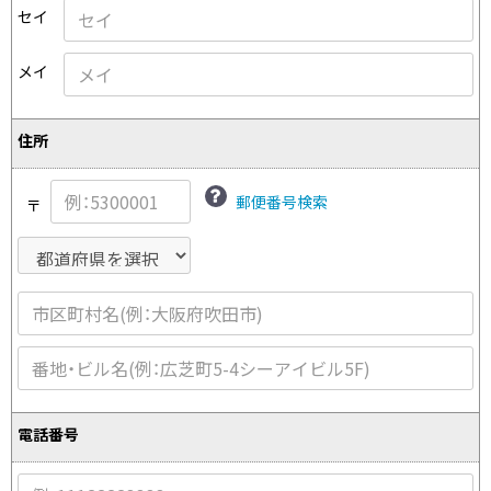
プリーツプリーズ
トップス
コムデギャルソンオムプリュス
セイ
COMME des GARCONS SHIRT
ジャンポールゴルチエ
ボトムス
ボトムス
ボトムス
コムデギャルソンシャツ
メイ
2026.08.08
ヴィヴィアンウエストウッド
アウター
robe de chambre COMME des GARCONS
Mesh
ローブドシャンブル コムデギャルソン
スカート
ウールパンツ
メゾン マルジェラ
アクセサリー
住所
tricot COMME des GARCONS
パンツ
コットンパンツ
トリコ コムデギャルソン
デニム
デニム
郵便番号検索
〒
レディース
ハーフパンツ・キュロット
サルエルパンツ
JUNYA WATANABE
サルエルパンツ
ハーフパンツ
トップス
GANRYU
その他のボトムス
その他のボトムス
ボトムス
ガンリュウ
アウター
JUNYA WATANABE
ジュンヤワタナベ
アクセサリー
アウター
アウター
JUNYA WATANABE MAN
ジュンヤワタナベマン
電話番号
ジャケット
スーツ
メンズ
コート
ジャケット