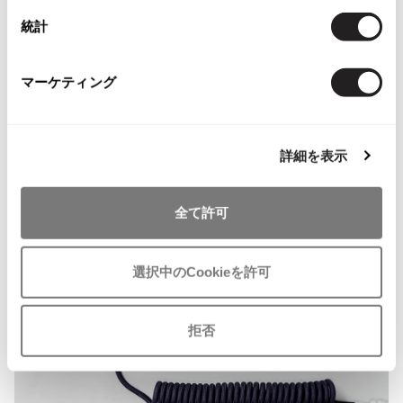
ISSEY MIYAKE MEN / IM MEN
統計
イッセイミヤケメン / アイムメン
確認ページへ
マーケティング
PLEATS PLEAS
上記フォームで送信できない場合は、必要項目をご記入の上、
hello@playful-dc.
PLEATS PLEASE
com
までメールをお送りください。
詳細を表示
プリーツプリーズ
全て許可
Jean Paul GAULTIER
Jean-Paul GAULTIER
選択中のCookieを許可
ジャンポールゴルチエ
Jean-Paul GAULTIER CLASSIQUE
ジャンポールゴルチエクラシック
拒否
Jean-Paul GAULTIER FEMME
ジャンポールゴルチエファム
Jean-Paul GAULTIER HOMME