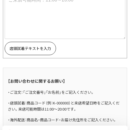
その他アクセサリー
メガネ・サングラス
Y's
メガネ・サングラス
Y's
ワイズ
Y's for men
ワイズフォーメン
2026.07.23
店頭試着テキストを入力
Dye
Y-3
すべてを表示
Y-3
【お問い合わせに関するお願い】
ワイスリー
・ご注文：「ご注文番号」「お名前」をご記入ください。
LIMI feu
・店頭試着：商品コード（例：K-000000）と来店希望日時をご記入くだ
さい。来店可能時間は11:00～20:00です。
LIMI feu
・海外配送：商品名・商品コード・お届け先住所をご記入ください。
リミフゥ