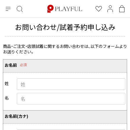
メ
絞
お
マ
シ
ニ
り
気
イ
ョ
ュ
込
に
ペ
ッ
お問い合わせ/試着予約申し込み
×
ブランドA-Z
INDEX
more brands
トップス
トップス
すべての新着アイテムを表示
すべてのSALEアイテムを表示
ー
み
入
ー
ピ
検
り
ジ
ン
COMME des GARÇONS
索
グ
長袖ブラウス・シャツ
長袖シャツ
商品・ご注文・店頭試着に関するお問い合わせは、以下のフォームより
ブランド
レディース
バ
お送りください。
半袖ブラウス・シャツ
半袖シャツ
BLACK COMME des GARCONS
ッ
ブラックコムデギャルソン
グ
コムデギャルソン
トップス
カーディガン
ニット
お名前
必須
COMME des GARCONS
ジュンヤワタナベ
ボトムス
ニット
カーディガン
コムデギャルソン
ヨウジヤマモト
アウター
姓
COMME des GARCONS COMME des GARCONS
パーカー・スウェット
パーカー・スウェット
コムデギャルソン コムデギャルソン
ワイズ
アクセサリー
ワンピース
ベスト
名
COMME des GARCONS HOMME
ワイスリー
ベスト・ボレロ
カットソー
コムデギャルソンオム
COMME des GARCONS HOMME DEUX
リミフゥ
Tシャツ・カットソー
Tシャツ・ポロシャツ
お名前(カナ)
メンズ
コムデギャルソン オムドゥ
イッセイミヤケ
ノースリーブ
ノースリーブ
COMME des GARCONS HOMME PLUS