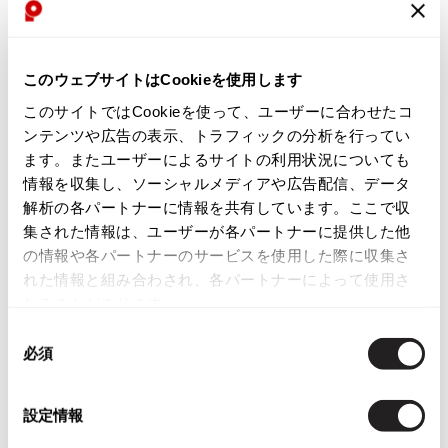
ISSEY MIYAKE
【メール受信設定について】
BAO BAO ISSEY MIYAKE
このウェブサイトはCookieを使用します
通常1～3営業日以内に担当者よりご返信します。
バオバオ イッセイミヤケ
このサイトではCookieを使って、ユーザーに合わせたコ
下記ドメインからのメールを受信できるよう設定してください。
HOMME PLISSE ISSEY MIYAKE
ンテンツや広告の表示、トラフィックの分析を行ってい
オムプリッセイッセイミヤケ
ます。またユーザーによるサイトの利用状況についても
ISSEY MIYAKE
@playful-dc.com
情報を収集し、ソーシャルメディアや広告配信、データ
イッセイミヤケ
解析の各パートナーに情報を共有しています。ここで収
ISSEY MIYAKE 132 5.
集された情報は、ユーザーが各パートナーに提供した他
イッセイミヤケ 132 5.
の情報や各パートナーのサービスを使用した際に収集さ
【個人情報の取扱いについて】
ISSEY MIYAKE A-POC
れた情報と組み合わされ、各パートナーによって使用さ
イッセイミヤケエイポック
れることがあります。
ご入力いただいた個人情報は、お問い合わせへの回答および必要な
ISSEY MIYAKE FETE
ご連絡のために利用します。
同
イッセイミヤケフェット
必須
意
ISSEY MIYAKE HaaT
の
イッセイミヤケハート
選
【こちらはお客様専用の窓口です】
設定情報
ISSEY MIYAKE me
択
イッセイミヤケミー
営業・勧誘には返信いたしかねます。あらかじめご了承ください。