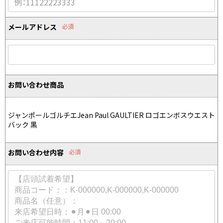
Yohji Yamamoto
ブルゾン
ブルゾン
トップス
B Yohji Yamamoto
メールアドレス
必須
スーツ
コート
ボトムス
ビーヨウジヤマモト
Ground Y
アウター
2026.07.29
グラウンドワイ
アクセサリー
アクセサリー
Sunglass
アクセサリー
REGULATION Yohji Yamamoto
お問い合わせ商品
レギュレーション ヨウジヤマモト
バッグ
バッグ
S'YTE
サイト
帽子
帽子
ジャンポールゴルチエJean Paul GAULTIER ロゴエンボスウエスト
Yohji Yamamoto
バック 黒
ストール・マフラー
ストール・マフラー
ヨウジヤマモト
ベルト・サスペンダー
ネクタイ
Yohji Yamamoto FEMME
お問い合わせ内容
必須
ヨウジヤマモト ファム
パンプス
ベルト・サスペンダー
Yohji Yamamoto NOIR
ミュール・サンダル
ブーツ・シューズ
ヨウジヤマモト ノアール
Yohji Yamamoto POUR HOMME
ブーツ・シューズ
スニーカー・サンダル
ヨウジヤマモト プールオム
スニーカー
その他のアクセサリー