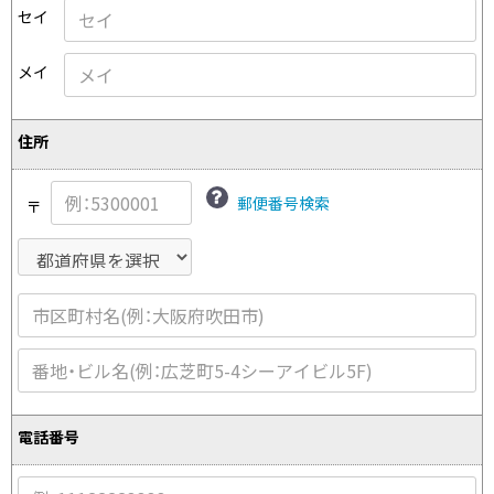
プリーツプリーズ
トップス
コムデギャルソンオムプリュス
セイ
COMME des GARCONS SHIRT
ジャンポールゴルチエ
ボトムス
ボトムス
ボトムス
コムデギャルソンシャツ
メイ
2026.07.29
ヴィヴィアンウエストウッド
アウター
robe de chambre COMME des GARCONS
Sunglass
ローブドシャンブル コムデギャルソン
スカート
ウールパンツ
メゾン マルジェラ
アクセサリー
住所
tricot COMME des GARCONS
パンツ
コットンパンツ
トリコ コムデギャルソン
デニム
デニム
郵便番号検索
〒
レディース
ハーフパンツ・キュロット
サルエルパンツ
JUNYA WATANABE
サルエルパンツ
ハーフパンツ
トップス
GANRYU
その他のボトムス
その他のボトムス
ボトムス
ガンリュウ
アウター
JUNYA WATANABE
ジュンヤワタナベ
アクセサリー
アウター
アウター
JUNYA WATANABE MAN
ジュンヤワタナベマン
電話番号
ジャケット
スーツ
メンズ
コート
ジャケット