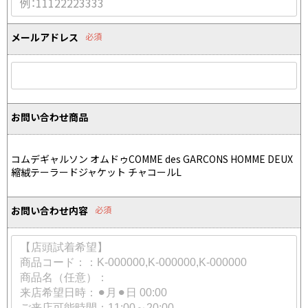
Yohji Yamamoto
ブルゾン
ブルゾン
トップス
B Yohji Yamamoto
メールアドレス
必須
スーツ
コート
ボトムス
ビーヨウジヤマモト
Ground Y
アウター
2026.07.23
グラウンドワイ
アクセサリー
アクセサリー
Dye
アクセサリー
REGULATION Yohji Yamamoto
お問い合わせ商品
レギュレーション ヨウジヤマモト
バッグ
バッグ
S'YTE
サイト
帽子
帽子
コムデギャルソン オムドゥCOMME des GARCONS HOMME DEUX
Yohji Yamamoto
縮絨テーラードジャケット チャコールL
ストール・マフラー
ストール・マフラー
ヨウジヤマモト
ベルト・サスペンダー
ネクタイ
Yohji Yamamoto FEMME
お問い合わせ内容
必須
ヨウジヤマモト ファム
パンプス
ベルト・サスペンダー
Yohji Yamamoto NOIR
ミュール・サンダル
ブーツ・シューズ
ヨウジヤマモト ノアール
Yohji Yamamoto POUR HOMME
ブーツ・シューズ
スニーカー・サンダル
ヨウジヤマモト プールオム
スニーカー
その他のアクセサリー