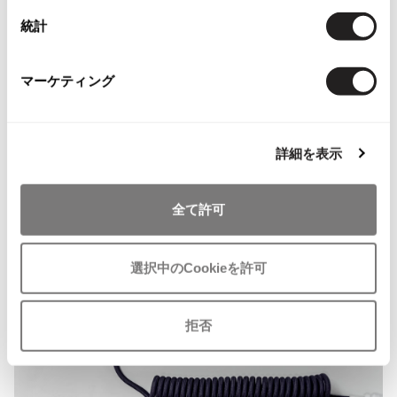
ISSEY MIYAKE MEN / IM MEN
統計
イッセイミヤケメン / アイムメン
確認ページへ
マーケティング
PLEATS PLEAS
上記フォームで送信できない場合は、必要項目をご記入の上、
hello@playful-dc.
PLEATS PLEASE
com
までメールをお送りください。
詳細を表示
プリーツプリーズ
全て許可
Jean Paul GAULTIER
Jean-Paul GAULTIER
選択中のCookieを許可
ジャンポールゴルチエ
Jean-Paul GAULTIER CLASSIQUE
ジャンポールゴルチエクラシック
拒否
Jean-Paul GAULTIER FEMME
ジャンポールゴルチエファム
Jean-Paul GAULTIER HOMME