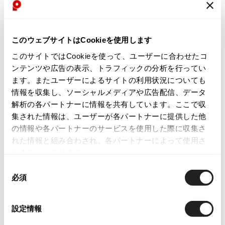
ISSEY MIYAKE
【メール受信設定について】
BAO BAO ISSEY MIYAKE
このウェブサイトはCookieを使用します
通常1～3営業日以内に担当者よりご返信します。
バオバオ イッセイミヤケ
このサイトではCookieを使って、ユーザーに合わせたコ
下記ドメインからのメールを受信できるよう設定してください。
HOMME PLISSE ISSEY MIYAKE
ンテンツや広告の表示、トラフィックの分析を行ってい
オムプリッセイッセイミヤケ
ます。またユーザーによるサイトの利用状況についても
ISSEY MIYAKE
@playful-dc.com
情報を収集し、ソーシャルメディアや広告配信、データ
イッセイミヤケ
解析の各パートナーに情報を共有しています。ここで収
ISSEY MIYAKE 132 5.
集された情報は、ユーザーが各パートナーに提供した他
イッセイミヤケ 132 5.
の情報や各パートナーのサービスを使用した際に収集さ
【個人情報の取扱いについて】
ISSEY MIYAKE A-POC
れた情報と組み合わされ、各パートナーによって使用さ
イッセイミヤケエイポック
れることがあります。
ご入力いただいた個人情報は、お問い合わせへの回答および必要な
ISSEY MIYAKE FETE
ご連絡のために利用します。
同
イッセイミヤケフェット
必須
意
ISSEY MIYAKE HaaT
の
イッセイミヤケハート
選
【こちらはお客様専用の窓口です】
設定情報
ISSEY MIYAKE me
択
イッセイミヤケミー
営業・勧誘には返信いたしかねます。あらかじめご了承ください。