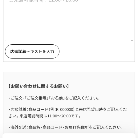
その他アクセサリー
メガネ・サングラス
Y's
メガネ・サングラス
Y's
ワイズ
Y's for men
ワイズフォーメン
2026.07.16
店頭試着テキストを入力
Denim
Y-3
すべてを表示
Y-3
【お問い合わせに関するお願い】
ワイスリー
・ご注文：「ご注文番号」「お名前」をご記入ください。
LIMI feu
・店頭試着：商品コード（例：K-000000）と来店希望日時をご記入くだ
さい。来店可能時間は11:00～20:00です。
LIMI feu
・海外配送：商品名・商品コード・お届け先住所をご記入ください。
リミフゥ