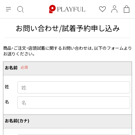
メ
絞
お
マ
シ
ニ
り
気
イ
ョ
ュ
込
に
ペ
ッ
お問い合わせ/試着予約申し込み
×
ブランドA-Z
INDEX
more brands
トップス
トップス
すべての新着アイテムを表示
すべてのSALEアイテムを表示
ー
み
入
ー
ピ
検
り
ジ
ン
COMME des GARÇONS
索
グ
長袖ブラウス・シャツ
長袖シャツ
商品・ご注文・店頭試着に関するお問い合わせは、以下のフォームより
ブランド
レディース
バ
お送りください。
半袖ブラウス・シャツ
半袖シャツ
BLACK COMME des GARCONS
ッ
ブラックコムデギャルソン
グ
コムデギャルソン
トップス
カーディガン
ニット
お名前
必須
COMME des GARCONS
ジュンヤワタナベ
ボトムス
ニット
カーディガン
コムデギャルソン
ヨウジヤマモト
アウター
姓
COMME des GARCONS COMME des GARCONS
パーカー・スウェット
パーカー・スウェット
コムデギャルソン コムデギャルソン
ワイズ
アクセサリー
ワンピース
ベスト
名
COMME des GARCONS HOMME
ワイスリー
ベスト・ボレロ
カットソー
コムデギャルソンオム
COMME des GARCONS HOMME DEUX
リミフゥ
Tシャツ・カットソー
Tシャツ・ポロシャツ
お名前(カナ)
メンズ
コムデギャルソン オムドゥ
イッセイミヤケ
ノースリーブ
ノースリーブ
COMME des GARCONS HOMME PLUS