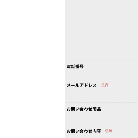
ノースリーブ
ノースリーブ
COMME des GARCONS HOMME DEUX
トップス
トップス
コムデギャルソン オムドゥ
COMME des GARCONS HOMME PLUS
ボトムス
ボトムス
コムデギャルソンオムプリュス
アウター
アウター
COMME des GARCONS SHIRT
アクセサリー
アクセサリー
コムデギャルソンシャツ
2026.07.29
robe de chambre COMME des GARCONS
Sunglass
ローブドシャンブル コムデギャルソン
tricot COMME des GARCONS
電話番号
トリコ コムデギャルソン
Y's
メールアドレス
必須
Y's
ワイズ
お問い合わせ商品
Y's for men
ワイズフォーメン
お問い合わせ内容
必須
ISSEY MIYAKE