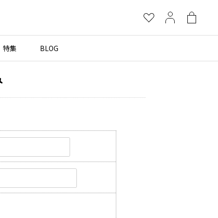
お
マ
シ
気
イ
ョ
に
ペ
ッ
特集
BLOG
×
入
ー
ピ
り
ジ
ン
み
グ
more brands
バ
ッ
グ
Yohji Yamamoto
B Yohji Yamamoto
ビーヨウジヤマモト
Ground Y
グラウンドワイ
REGULATION Yohji Yamamoto
レギュレーション ヨウジヤマモト
S'YTE
サイト