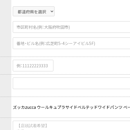
その他アクセサリー
メガネ・サングラス
メガネ・サングラス
2026.07.23
Dye
すべてを表示
Y-3
Y-3
ワイスリー
ズッカzucca ウールキュプラサイドベルテッドワイドパンツ ベ
PLEATS PLEAS