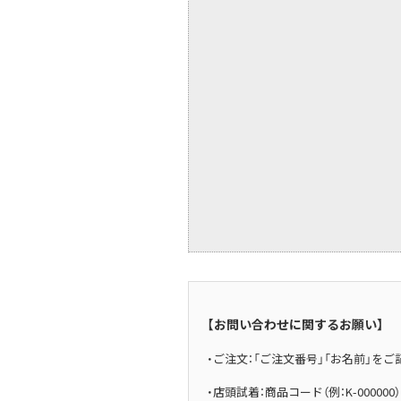
BAO BAO ISSEY MIYAKE
バオバオ イッセイミヤケ
HOMME PLISSE ISSEY MIYAKE
オムプリッセイッセイミヤケ
ISSEY MIYAKE
イッセイミヤケ
ISSEY MIYAKE 132 5.
イッセイミヤケ 132 5.
ISSEY MIYAKE A-POC
イッセイミヤケエイポック
ISSEY MIYAKE FETE
イッセイミヤケフェット
ISSEY MIYAKE HaaT
イッセイミヤケハート
ISSEY MIYAKE me
【お問い合わせに関するお願い】
イッセイミヤケミー
ISSEY MIYAKE MEN / IM MEN
・ご注文：「ご注文番号」「お名前」を
イッセイミヤケメン / アイムメン
・店頭試着：商品コード（例：K-0000