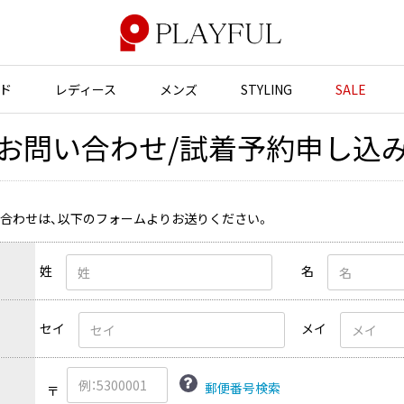
ド
レディース
メンズ
STYLING
SALE
お問い合わせ/試着予約申し込
アウター
アウター
アクセサリー
アクセサリー
ジャケット
スーツ
バッグ
バッグ
JUNYA WATANABE
い合わせは、以下のフォームよりお送りください。
コート
ジャケット
帽子
帽子
ブルゾン
ブルゾン
ストール・マフラー
ストール・マフラー
GANRYU
ンポールゴルチエ
姓
名
ガンリュウ
スーツ
コート
ベルト・サスペンダー
ネクタイ
ヴィアンウエストウッド
JUNYA WATANABE
パンプス
ベルト・サスペンダー
ジュンヤワタナベ
ン マルジェラ
セイ
メイ
ミュール・サンダル
ブーツ・シューズ
JUNYA WATANABE MAN
ジュンヤワタナベマン
ブーツ・シューズ
スニーカー・サンダル
郵便番号検索
スニーカー
その他のアクセサリー
〒