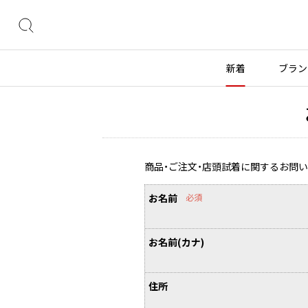
絞
り
込
新着
ブラン
み
検
索
トップス
トップス
ボトムス
ボトムス
INDEX
すべての新着アイテムを表示
すべてのSALEアイテムを表示
長袖ブラウス・シャツ
長袖シャツ
スカート
ウールパンツ
COMME des GARÇONS
商品・ご注文・店頭試着に関するお問
ブランド
レディース
メンズ
半袖ブラウス・シャツ
半袖シャツ
パンツ
コットンパンツ
カーディガン
ニット
デニム
デニム
BLACK COMME des GARCONS
お名前
必須
コムデギャルソン
トップス
ワイスリー
トップス
ジャ
ブラックコムデギャルソン
ニット
カーディガン
ハーフパンツ・キュロット
サルエルパンツ
ジュンヤワタナベ
ボトムス
リミフゥ
ボトムス
ヴィ
COMME des GARCONS
パーカー・スウェット
パーカー・スウェット
サルエルパンツ
ハーフパンツ
コムデギャルソン
ヨウジヤマモト
アウター
イッセイミヤケ
アウター
メゾ
お名前(カナ)
ワンピース
ベスト
その他のボトムス
その他のボトムス
COMME des GARCONS COMME des GARCONS
ワイズ
アクセサリー
プリーツプリーズ
アクセサリー
コムデギャルソン コムデギャルソン
ベスト・ボレロ
カットソー
住所
COMME des GARCONS HOMME
Tシャツ・カットソー
Tシャツ・ポロシャツ
レディース
メンズ
コムデギャルソンオム