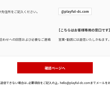
Maison Margiela
@playful-dc.com
届け先住所をご記入ください。
Maison Margiela
メゾンマルジェラ
【こちらはお客様専用の窓口です
い合わせへの回答および必要なご連絡
営業・勧誘には返信いたしかねます
確認ページへ
送信できない場合は、必要項目をご記入の上、
hello@playful-dc.com
までメールを