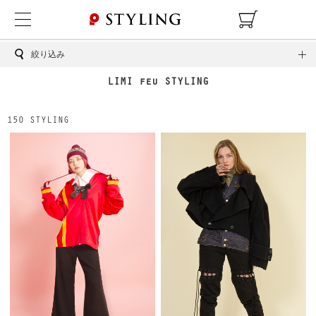
TOP
ITEM CATEGORY
絞り込み
LIMI feu STYLING
150 STYLING