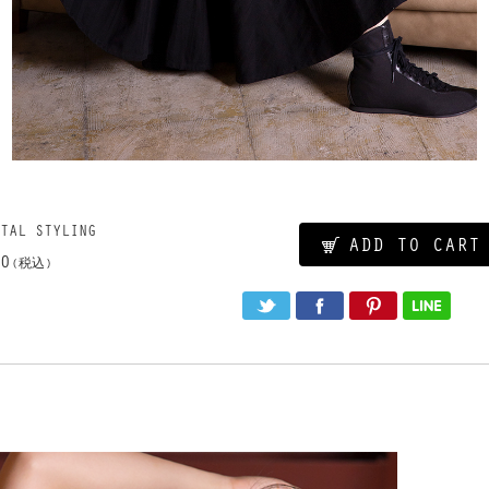
TAL STYLING
ADD TO CART
0
(税込)