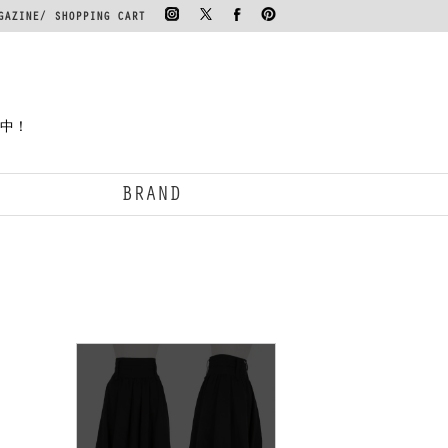
GAZINE
SHOPPING CART
案中！
BRAND