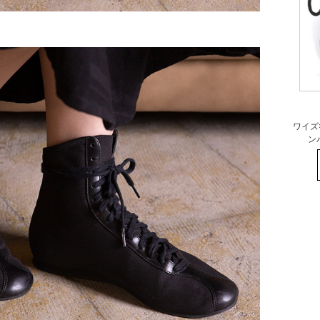
ワイズ×
ン
ワ
M