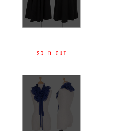
【SALE】リミフゥLIMI feu ス
トライプサーキュラースカート
SOLD OUT
黒S
MORE