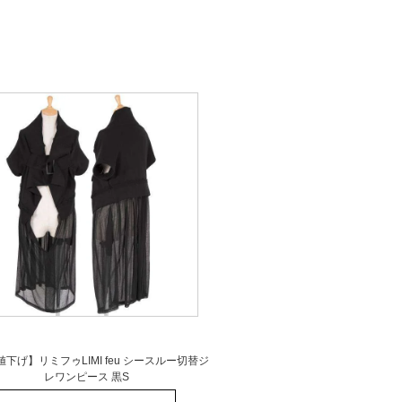
下げ】リミフゥLIMI feu シースルー切替ジ
レワンピース 黒S
最終値下げ】リミフゥLIMI feu シース