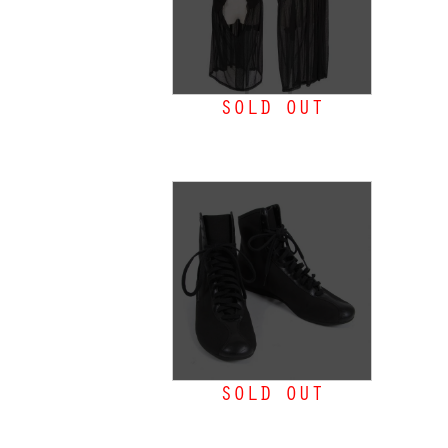
SOLD OUT
【最終値下げ】リミフゥLIMI
feu シースルー切替ジレワンピ
ース 黒S
MORE
SOLD OUT
ワイズ×アディダスY's×adidas