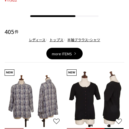
17,622
¥
ジャンポールゴルチエオム
Vivienne Westwood
405
件
Vivienne Westwood
レディース
トップス
半袖ブラウス・シャツ
ヴィヴィアンウエストウッド
more ITEMS
Maison Margiela
Maison Margiela
NEW
NEW
メゾンマルジェラ
お
お