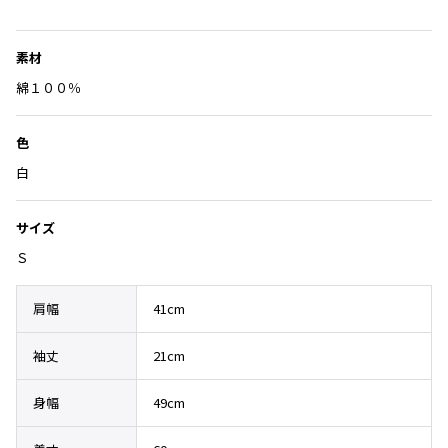
Yohji Yamamoto
に
ブルゾン
ブルゾン
トップス
入
B Yohji Yamamoto
素材
スーツ
コート
り
ボトムス
ビーヨウジヤマモト
に
綿１００％
Ground Y
アウター
追
2026.07.23
グラウンドワイ
加
アクセサリー
アクセサリー
Dye
アクセサリー
色
REGULATION Yohji Yamamoto
レギュレーション ヨウジヤマモト
白
バッグ
バッグ
S'YTE
サイト
帽子
帽子
サイズ
Yohji Yamamoto
Ｓ
ストール・マフラー
ストール・マフラー
ヨウジヤマモト
ベルト・サスペンダー
ネクタイ
Yohji Yamamoto FEMME
肩幅
41cm
ヨウジヤマモト ファム
パンプス
ベルト・サスペンダー
Yohji Yamamoto NOIR
袖丈
21cm
ミュール・サンダル
ブーツ・シューズ
ヨウジヤマモト ノアール
Yohji Yamamoto POUR HOMME
ブーツ・シューズ
スニーカー・サンダル
身幅
49cm
ヨウジヤマモト プールオム
スニーカー
その他のアクセサリー