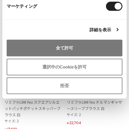
マーケティング
ISSEY MIYAKE MEN / IM MEN
more ITEMS
イッセイミヤケメン / アイムメン
詳細を表示
PLEATS PLEAS
PLEATS PLEASE
全て許可
プリーツプリーズ
選択中のCookieを許可
Jean Paul GAULTIER
お
お
Jean-Paul GAULTIER
拒否
気
気
LADIES
10%OFF
LADIES
SALE
20%OFF
ジャンポールゴルチエ
に
に
LIMI feu
LIMI feu
Jean-Paul GAULTIER CLASSIQUE
入
入
リミフゥLIMI feu スクエアシルエ
リミフゥLIMI feu ドルマンギャザ
ジャンポールゴルチエクラシック
り
り
ットパッチポケットスキッパーブ
ースリーブブラウス 白
Jean-Paul GAULTIER FEMME
に
に
ラウス 白
サイズ: 2
ジャンポールゴルチエファム
追
追
サイズ: 2
22,704
¥
Jean-Paul GAULTIER HOMME
加
加