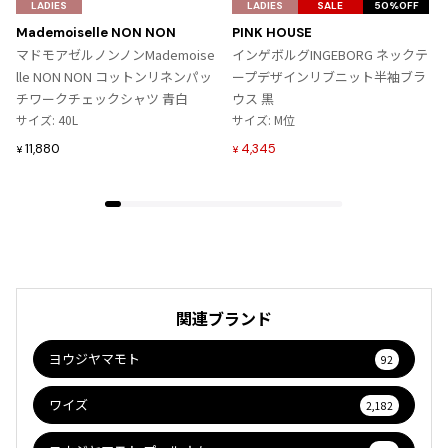
気
気
LADIES
LADIES
SALE
50%OFF
に
に
Mademoiselle NON NON
PINK HOUSE
入
入
マドモアゼルノンノンMademoise
インゲボルグINGEBORG ネックテ
り
り
lle NON NON コットンリネンパッ
ープデザインリブニット半袖ブラ
に
に
チワークチェックシャツ 青白
ウス 黒
追
追
サイズ: 40L
サイズ: M位
加
加
11,880
4,345
¥
¥
関連ブランド
ヨウジヤマモト
92
ワイズ
2,182