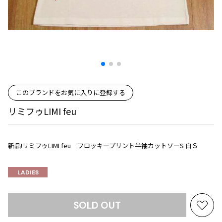
プリーツプリーズ
トップス
コムデギャルソンオムプリュス
COMME des GARCONS SHIRT
ジャンポールゴルチエ
ボトムス
ボトムス
ボトムス
コムデギャルソンシャツ
2026.07.29
ヴィヴィアンウエストウッド
アウター
robe de chambre COMME des GARCONS
Sunglass
ローブドシャンブル コムデギャルソン
スカート
ウールパンツ
メゾン マルジェラ
アクセサリー
tricot COMME des GARCONS
パンツ
コットンパンツ
トリコ コムデギャルソン
デニム
デニム
このブランドをお気に入りに登録する
レディース
ハーフパンツ・キュロット
サルエルパンツ
JUNYA WATANABE
リミフゥLIMI feu
サルエルパンツ
ハーフパンツ
トップス
GANRYU
その他のボトムス
その他のボトムス
ボトムス
ガンリュウ
新品!リミフゥLIMI feu フロッキープリント半袖カットソーS 白Ｓ
アウター
JUNYA WATANABE
ジュンヤワタナベ
アクセサリー
LADIES
アウター
アウター
JUNYA WATANABE MAN
ジュンヤワタナベマン
ジャケット
スーツ
SOLD OUT
お
メンズ
コート
ジャケット
気