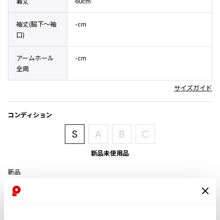
着丈
60cm
その他アクセサリー
メガネ・サングラス
Y's
メガネ・サングラス
袖丈(脇下〜袖
-cm
口)
Y's
ワイズ
アームホール
-cm
Y's for men
全周
ワイズフォーメン
2026.07.16
サイズガイド
Denim
Y-3
すべてを表示
コンディション
Y-3
ワイスリー
新品未使用品
LIMI feu
新品
LIMI feu
商品コード
リミフゥ
S-261