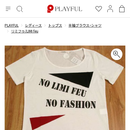
メ
絞
お
マ
シ
ニ
り
気
イ
ョ
ュ
込
に
ペ
ッ
PLAYFUL
レディース
トップス
半袖ブラウス・シャツ
×
ブランドA-Z
INDEX
more brands
トップス
トップス
すべての新着アイテムを表示
すべてのSALEアイテムを表示
ー
み
入
ー
ピ
リミフゥ/LIMI feu
検
り
ジ
ン
COMME des GARÇONS
索
グ
長袖ブラウス・シャツ
長袖シャツ
ブランド
レディース
バ
半袖ブラウス・シャツ
半袖シャツ
BLACK COMME des GARCONS
ッ
ブラックコムデギャルソン
グ
コムデギャルソン
トップス
カーディガン
ニット
COMME des GARCONS
ジュンヤワタナベ
ボトムス
ニット
カーディガン
コムデギャルソン
ヨウジヤマモト
アウター
COMME des GARCONS COMME des GARCONS
パーカー・スウェット
パーカー・スウェット
コムデギャルソン コムデギャルソン
ワイズ
アクセサリー
ワンピース
ベスト
COMME des GARCONS HOMME
ワイスリー
ベスト・ボレロ
カットソー
コムデギャルソンオム
COMME des GARCONS HOMME DEUX
リミフゥ
Tシャツ・カットソー
Tシャツ・ポロシャツ
メンズ
コムデギャルソン オムドゥ
イッセイミヤケ
ノースリーブ
ノースリーブ
COMME des GARCONS HOMME PLUS