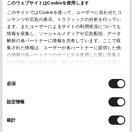
このウェブサイトはCookieを使用します
ISSEY MIYAKE
カテゴリ
このサイトではCookieを使って、ユーザーに合わせたコ
ンテンツや広告の表示、トラフィックの分析を行ってい
レディース
トップス
半袖ブラウス・シャツ
BAO BAO ISSEY MIYAKE
ます。またユーザーによるサイトの利用状況についても
バオバオ イッセイミヤケ
情報を収集し、ソーシャルメディアや広告配信、データ
HOMME PLISSE ISSEY MIYAKE
この商品について問い合わせる
解析の各パートナーに情報を共有しています。ここで収
オムプリッセイッセイミヤケ
集された情報は、ユーザーが各パートナーに提供した他
店頭試着については
店舗案内
をご確認ください。
ISSEY MIYAKE
の情報や各パートナーのサービスを使用した際に収集さ
イッセイミヤケ
れた情報と組み合わされ、各パートナーによって使用さ
English Page(Global shipping)
ISSEY MIYAKE 132 5.
れることがあります。
イッセイミヤケ 132 5.
同
ISSEY MIYAKE A-POC
必須
意
イッセイミヤケエイポック
の
ISSEY MIYAKE FETE
選
イッセイミヤケフェット
設定情報
択
You May Also Like
ISSEY MIYAKE HaaT
イッセイミヤケハート
3
統計
件
ISSEY MIYAKE me
トップス
半袖ブラウス・シャツ
リミフゥ/LIMI feu
イッセイミヤケミー