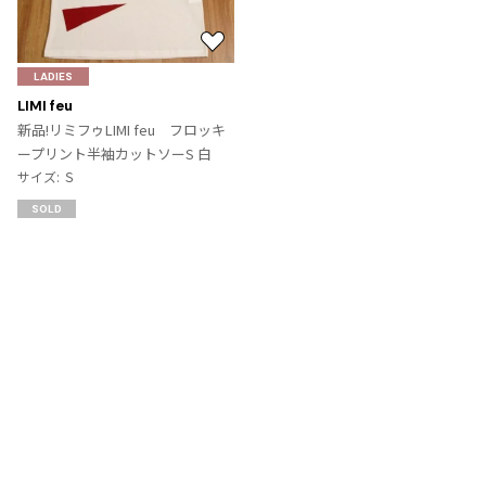
お
気
LADIES
に
LIMI feu
入
新品!リミフゥLIMI feu フロッキ
り
ープリント半袖カットソーS 白
に
サイズ: Ｓ
追
SOLD
加
Recommended Items