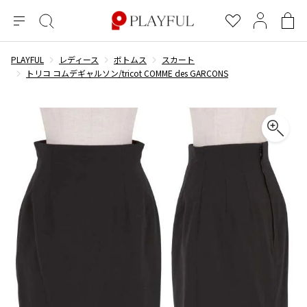
メ
絞
お
マ
シ
ニ
り
気
イ
ョ
ュ
込
に
ペ
ッ
PLAYFUL
レディース
ボトムス
スカート
×
ブランドA-Z
INDEX
more brands
トップス
トップス
すべての新着アイテムを表示
すべてのSALEアイテムを表示
ー
み
入
ー
ピ
トリコ コムデギャルソン/tricot COMME des GARCONS
検
り
ジ
ン
COMME des GARÇONS
索
グ
長袖ブラウス・シャツ
長袖シャツ
ブランド
レディース
バ
半袖ブラウス・シャツ
半袖シャツ
BLACK COMME des GARCONS
ッ
ブラックコムデギャルソン
グ
コムデギャルソン
トップス
カーディガン
ニット
COMME des GARCONS
ジュンヤワタナベ
ボトムス
ニット
カーディガン
コムデギャルソン
ヨウジヤマモト
アウター
COMME des GARCONS COMME des GARCONS
パーカー・スウェット
パーカー・スウェット
コムデギャルソン コムデギャルソン
ワイズ
アクセサリー
ワンピース
ベスト
COMME des GARCONS HOMME
ワイスリー
ベスト・ボレロ
カットソー
コムデギャルソンオム
COMME des GARCONS HOMME DEUX
リミフゥ
Tシャツ・カットソー
Tシャツ・ポロシャツ
メンズ
コムデギャルソン オムドゥ
イッセイミヤケ
ノースリーブ
ノースリーブ
COMME des GARCONS HOMME PLUS