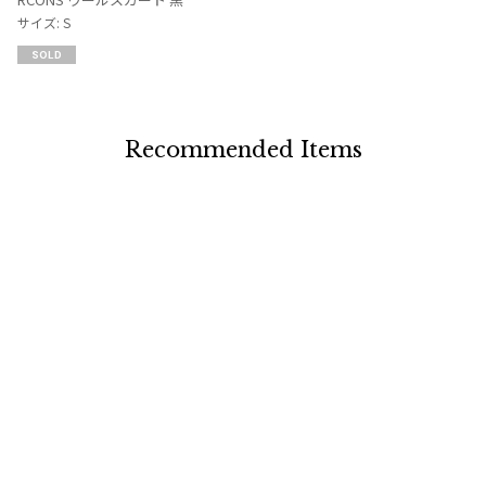
に
サイズ: S
追
SOLD
加
Recommended Items
お
お
気
気
LADIES
SALE
35%OFF
LADIES
SALE
35%OFF
に
に
JURGEN LEHL
COMME des GARCONS COMM
入
入
ヨーガンレールJURGEN LEHL ウ
E des GARCONS