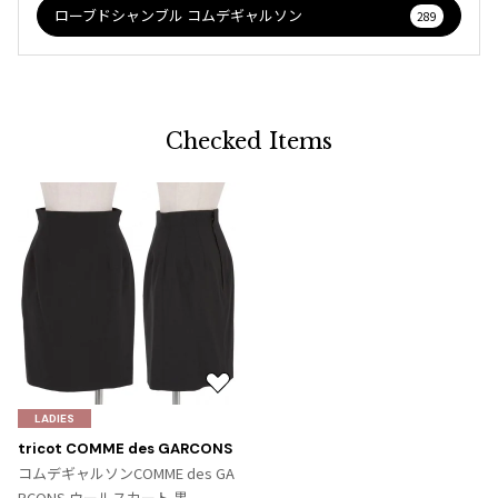
ローブドシャンブル コムデギャルソン
289
Checked Items
お
気
LADIES
に
tricot COMME des GARCONS
入
コムデギャルソンCOMME des GA
り
RCONS ウールスカート 黒