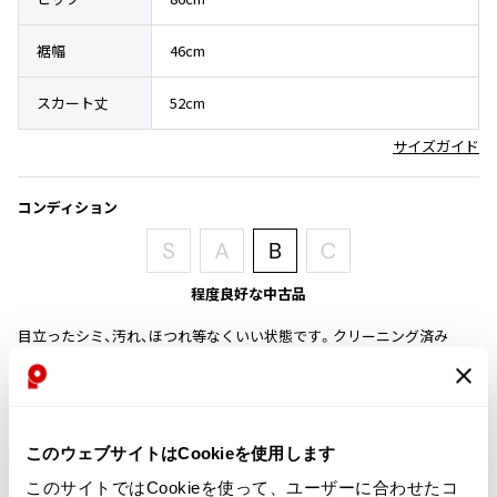
その他アクセサリー
メガネ・サングラス
Y's
裾幅
46cm
メガネ・サングラス
Y's
スカート丈
52cm
ワイズ
Y's for men
サイズガイド
ワイズフォーメン
2026.07.23
Dye
コンディション
Y-3
すべてを表示
Y-3
程度良好な中古品
ワイスリー
目立ったシミ、汚れ、ほつれ等なくいい状態です。クリーニング済み
LIMI feu
商品コード
K-25570
LIMI feu
このウェブサイトはCookieを使用します
リミフゥ
このサイトではCookieを使って、ユーザーに合わせたコ
カテゴリ