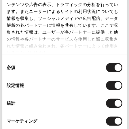
ンテンツや広告の表示、トラフィックの分析を行ってい
レディース
ボトムス
スカート
ISSEY MIYAKE
ます。またユーザーによるサイトの利用状況についても
情報を収集し、ソーシャルメディアや広告配信、データ
BAO BAO ISSEY MIYAKE
解析の各パートナーに情報を共有しています。ここで収
この商品について問い合わせる
バオバオ イッセイミヤケ
集された情報は、ユーザーが各パートナーに提供した他
店頭試着については
店舗案内
をご確認ください。
HOMME PLISSE ISSEY MIYAKE
の情報や各パートナーのサービスを使用した際に収集さ
オムプリッセイッセイミヤケ
れた情報と組み合わされ、各パートナーによって使用さ
ISSEY MIYAKE
れることがあります。
イッセイミヤケ
同
ISSEY MIYAKE 132 5.
必須
意
イッセイミヤケ 132 5.
You May Also Like
の
ISSEY MIYAKE A-POC
選
イッセイミヤケエイポック
設定情報
187
件
択
ISSEY MIYAKE FETE
ボトムス
スカート
イッセイミヤケフェット
統計
トリコ コムデギャルソン/tricot COMME des GARCONS
ISSEY MIYAKE HaaT
イッセイミヤケハート
more ITEMS
マーケティング
ISSEY MIYAKE me
イッセイミヤケミー