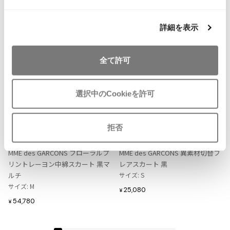
ISSEY MIYAKE MEN / IM MEN
イッセイミヤケメン / アイムメン
詳細を表示
PLEATS PLEAS
全て許可
PLEATS PLEASE
プリーツプリーズ
選択中のCookieを許可
お
お
気
気
LADIES
LADIES
Jean Paul GAULTIER
に
に
拒否
tricot COMME des GARCONS
tricot COMME des GARCONS
入
入
トリココムデギャルソンtricot CO
トリココムデギャルソンtricot CO
Jean-Paul GAULTIER
り
り
MME des GARCONS フローラルプ
MME des GARCONS 異素材切替フ
ジャンポールゴルチエ
に
に
リントレーヨン中綿スカート 黒マ
レアスカート 黒
追
追
Jean-Paul GAULTIER CLASSIQUE
ルチ
サイズ: S
加
加
ジャンポールゴルチエクラシック
サイズ: M
25,080
¥
Jean-Paul GAULTIER FEMME
54,780
¥
ジャンポールゴルチエファム
Jean-Paul GAULTIER HOMME