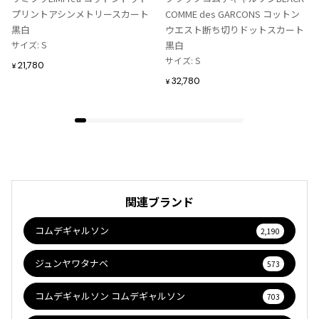
り
り
プリントアシンメトリースカート
COMME des GARCONS コットン
に
に
黒白
ウエスト断ち切りドットスカート
追
追
サイズ: S
黒白
加
加
サイズ: S
21,780
¥
32,780
¥
関連ブランド
コムデギャルソン
2,190
ジュンヤワタナベ
573
コムデギャルソン コムデギャルソン
703