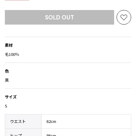
Yohji Yamamoto
ブルゾン
ブルゾン
トップス
B Yohji Yamamoto
SOLD OUT
スーツ
コート
お
ボトムス
ビーヨウジヤマモト
気
Ground Y
アウター
に
2026.07.29
グラウンドワイ
入
アクセサリー
アクセサリー
Sunglass
アクセサリー
素材
REGULATION Yohji Yamamoto
り
レギュレーション ヨウジヤマモト
に
毛100％
バッグ
バッグ
S'YTE
追
サイト
加
帽子
帽子
色
Yohji Yamamoto
ストール・マフラー
ストール・マフラー
黒
ヨウジヤマモト
ベルト・サスペンダー
ネクタイ
Yohji Yamamoto FEMME
ヨウジヤマモト ファム
サイズ
パンプス
ベルト・サスペンダー
Yohji Yamamoto NOIR
S
ミュール・サンダル
ブーツ・シューズ
ヨウジヤマモト ノアール
Yohji Yamamoto POUR HOMME
ブーツ・シューズ
スニーカー・サンダル
ウエスト
62cm
ヨウジヤマモト プールオム
スニーカー
その他のアクセサリー
ヒップ
86cm