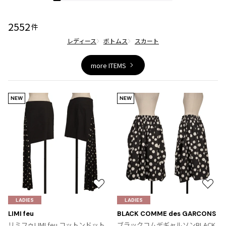
ジャンポールゴルチエオム
2552
件
Vivienne Westwood
レディース
ボトムス
スカート
Vivienne Westwood
more ITEMS
ヴィヴィアンウエストウッド
NEW
NEW
Maison Margiela
Maison Margiela
メゾンマルジェラ
お
お
気
気
LADIES
LADIES
に
に
LIMI feu
BLACK COMME des GARCONS
入
入
リミフゥLIMI feu コットンドット
ブラックコムデギャルソンBLACK