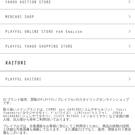
YAHOO AUCTION STORE
MERCARI SHOP
PLAYFUL ONLINE STORE for English
PLAYFUL YAHOO SHOPPING STORE
KAITORI
PLAYFUL KAITORI
DCブランド販売、買取のPLAYFUL(プレイフル)のスタイリングオンラインショップ
です。
取り扱いメインブランドは、COMME des GARCONS(コムデギャルソン)、Yohji
Yamamoto(ヨウジヤマモト)、Y's(ワイズ)、LIMIfeu(リミフゥ)、 JUNYA
WATANABE(ジュンヤワタナベ)、ISSEY MIYAKE（イッセイミヤケ）など全国の個
人様、法人様から長年ご利用頂いております。
プレイフルでは、古着通販をお客様に安心してご利用頂くために、商品の状態の説明
と詳細な写真画像も掲載しております。 また通販だけでなく、販売、買取を行う実店
舗もございます。