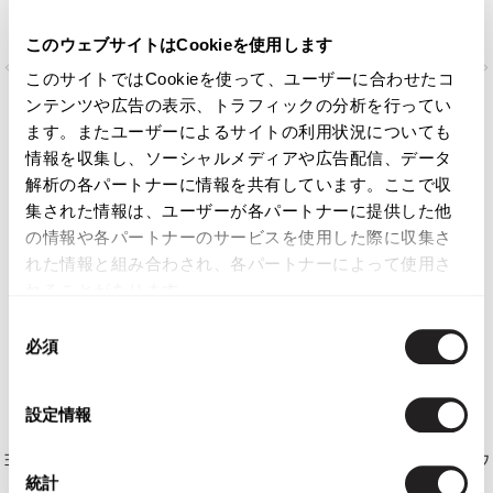
このウェブサイトはCookieを使用します
このサイトではCookieを使って、ユーザーに合わせたコ
ンテンツや広告の表示、トラフィックの分析を行ってい
ます。またユーザーによるサイトの利用状況についても
情報を収集し、ソーシャルメディアや広告配信、データ
解析の各パートナーに情報を共有しています。ここで収
集された情報は、ユーザーが各パートナーに提供した他
の情報や各パートナーのサービスを使用した際に収集さ
れた情報と組み合わされ、各パートナーによって使用さ
れることがあります。
同
必須
意
の
選
設定情報
択
ヨウジヤマモトプールオムYohji Yamamoto POUR HOMME ウ
統計
ールギャバハイウエストテーパードパンツ 黒4