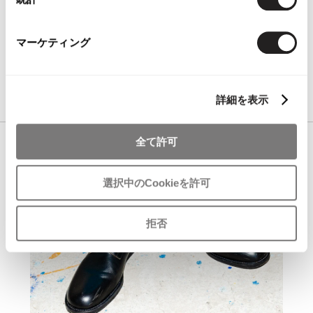
ットンポリシワ加工パンツ 水色48
通常価格（税込）
マーケティング
特別価格（税込）
ADD TO CART
詳細を表示
全て許可
選択中のCookieを許可
拒否