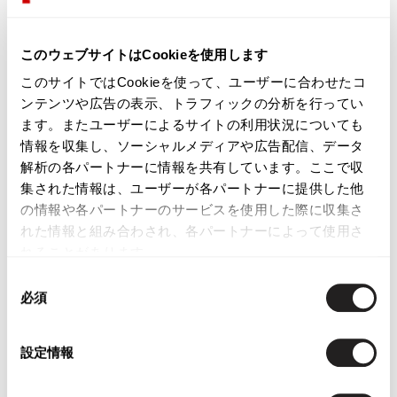
このウェブサイトはCookieを使用します
このサイトではCookieを使って、ユーザーに合わせたコ
ンテンツや広告の表示、トラフィックの分析を行ってい
ます。またユーザーによるサイトの利用状況についても
情報を収集し、ソーシャルメディアや広告配信、データ
解析の各パートナーに情報を共有しています。ここで収
集された情報は、ユーザーが各パートナーに提供した他
の情報や各パートナーのサービスを使用した際に収集さ
れた情報と組み合わされ、各パートナーによって使用さ
れることがあります。
同
必須
意
の
選
ジャンポールゴルチエ ファムJean Paul GAULTIER FEMME
設定情報
択
コットンレギュラーカラーシャツ オレンジ42