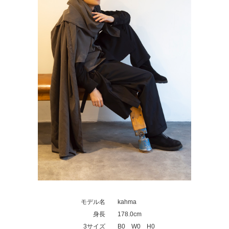
モデル名
kahma
身長
178.0cm
3サイズ
B0 W0 H0