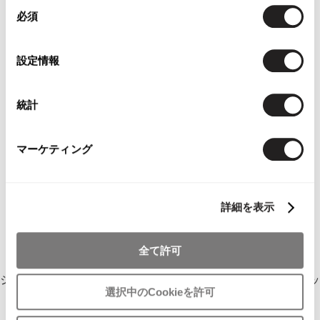
同
必須
意
の
選
設定情報
択
統計
マーケティング
詳細を表示
全て許可
ジャンポールゴルチエJean Paul GAULTIER ショルダーバケッ
選択中のCookieを許可
トバック カーキ