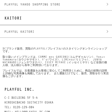
PLAYFUL YAHOO SHOPPING STORE
KAITORI
PLAYFUL KAITORI
DCブランド販売、買取のPLAYFUL(プレイフル)のスタイリングオンラインショップ
です。
取り扱いメインブランドは、COMME des GARCONS(コムデギャルソン)、Yohji
Yamamoto(ヨウジヤマモト)、Y's(ワイズ)、LIMIfeu(リミフゥ)、 JUNYA
WATANABE(ジュンヤワタナベ)、ISSEY MIYAKE（イッセイミヤケ）など全国の個
人様、法人様から長年ご利用頂いております。
プレイフルでは、古着通販をお客様に安心してご利用頂くために、商品の状態の説明
と詳細な写真画像も掲載しております。 また通販だけでなく、販売、買取を行う実店
舗もございます。
PLAYFUL INC.
C-I BUILDING 5F 5-4
HIROSHIBACHO SUITACITY OSAKA
TEL: 0120-129-084