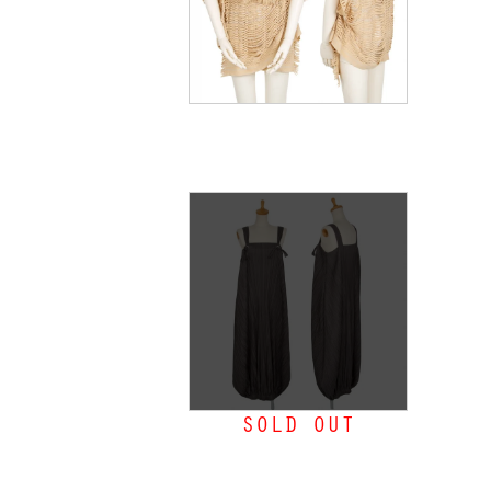
イッセイミヤケISSEY MIYAKE
A.POC INSIDE トグルボタンメ
ッシュショールジャケット ベ
ージュ2
MORE
SOLD OUT
プリーツプリーズPLEATS