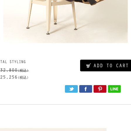
TAL STYLING
ADD TO CART
32,800
(税込)
25,256
(税込)