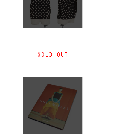
イッセイミヤケISSEY MIYAKE
ドット抜染ノースリーブシャツ
SOLD OUT
黒ベージュ2
MORE