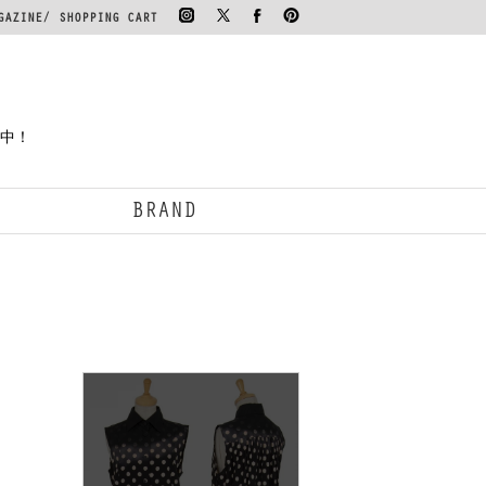
GAZINE
SHOPPING CART
案中！
BRAND