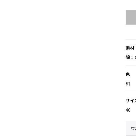
素材
綿１
色
紺
サイ
40
ウ