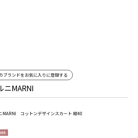
のブランドをお気に入りに登録する
ルニMARNI
ニMARNI コットンデザインスカート 紺40
IES