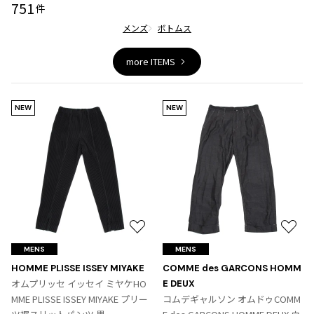
751
件
メンズ
ボトムス
more ITEMS
NEW
NEW
お
お
気
気
MENS
MENS
に
に
HOMME PLISSE ISSEY MIYAKE
COMME des GARCONS HOMM
入
入
オムプリッセ イッセイ ミヤケHO
E DEUX
り
り
MME PLISSE ISSEY MIYAKE プリー
コムデギャルソン オムドゥCOMM
に
に