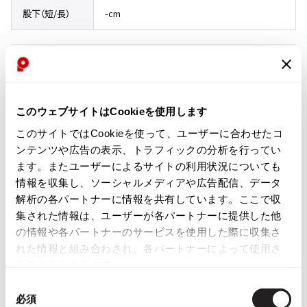
股下（短/長）
-cm
ISSEY MIYAKE
BAO BAO ISSEY MIYAKE
コンディション
バオバオ イッセイミヤケ
HOMME PLISSE ISSEY MIYAKE
オムプリッセイッセイミヤケ
このウェブサイトはCookieを使用します
新品同様・美中古品
ISSEY MIYAKE
このサイトではCookieを使って、ユーザーに合わせたコ
イッセイミヤケ
目立ったシミ、汚れ、ほつれ等なくいい状態です。クリーニング済み
ンテンツや広告の表示、トラフィックの分析を行ってい
ISSEY MIYAKE 132 5.
ます。またユーザーによるサイトの利用状況についても
イッセイミヤケ 132 5.
商品コード
情報を収集し、ソーシャルメディアや広告配信、データ
ISSEY MIYAKE A-POC
解析の各パートナーに情報を共有しています。ここで収
K-1834
イッセイミヤケエイポック
集された情報は、ユーザーが各パートナーに提供した他
ISSEY MIYAKE FETE
の情報や各パートナーのサービスを使用した際に収集さ
イッセイミヤケフェット
カテゴリ
れた情報と組み合わされ、各パートナーによって使用さ
ISSEY MIYAKE HaaT
メンズ
ボトムス
れることがあります。
イッセイミヤケハート
同
ISSEY MIYAKE me
必須
この商品について問い合わせる
意
イッセイミヤケミー