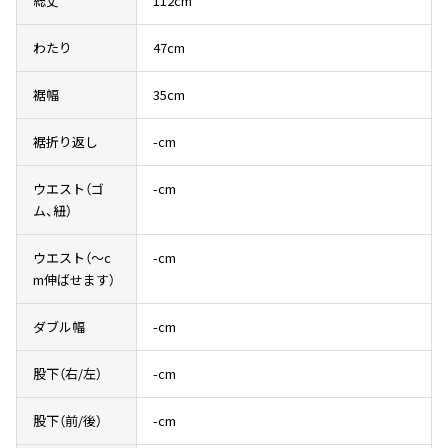
総丈
112cm
その他アクセサリー
メガネ・サングラス
Y's
わたり
47cm
メガネ・サングラス
Y's
裾幅
35cm
ワイズ
Y's for men
裾折り返し
-cm
ワイズフォーメン
2026.07.16
Denim
ウエスト（ゴ
-cm
ム、紐）
Y-3
すべてを表示
ウエスト（〜c
-cm
Y-3
m伸ばせます）
ワイスリー
ダブル幅
-cm
LIMI feu
股下（右/左）
-cm
LIMI feu
リミフゥ
股下（前/後）
-cm