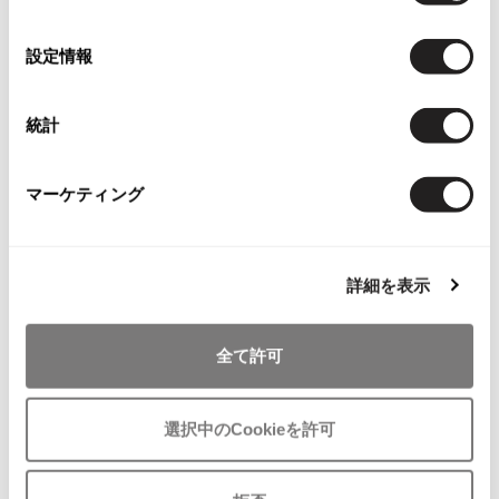
の
ISSEY MIYAKE MEN / IM MEN
店頭試着については
店舗案内
をご確認ください。
選
イッセイミヤケメン / アイムメン
設定情報
択
English Page(Global shipping)
PLEATS PLEAS
統計
PLEATS PLEASE
マーケティング
プリーツプリーズ
You May Also Like
Jean Paul GAULTIER
詳細を表示
751
件
Jean-Paul GAULTIER
ボトムス
ジャンポールゴルチエ
全て許可
Jean-Paul GAULTIER CLASSIQUE
more ITEMS
ジャンポールゴルチエクラシック
選択中のCookieを許可
Jean-Paul GAULTIER FEMME
ジャンポールゴルチエファム
NEW
NEW
Jean-Paul GAULTIER HOMME