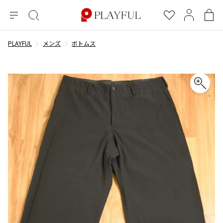
メ
絞
お
マ
シ
ニ
り
気
イ
ョ
ュ
込
に
ペ
ッ
PLAYFUL
メンズ
ボトムス
×
ブランドA-Z
INDEX
more brands
トップス
トップス
すべての新着アイテムを表示
すべてのSALEアイテムを表示
ー
み
入
ー
ピ
検
り
ジ
ン
COMME des GARÇONS
索
グ
長袖ブラウス・シャツ
長袖シャツ
ブランド
レディース
バ
半袖ブラウス・シャツ
半袖シャツ
BLACK COMME des GARCONS
ッ
ブラックコムデギャルソン
グ
コムデギャルソン
トップス
カーディガン
ニット
COMME des GARCONS
ジュンヤワタナベ
ボトムス
ニット
カーディガン
コムデギャルソン
ヨウジヤマモト
アウター
COMME des GARCONS COMME des GARCONS
パーカー・スウェット
パーカー・スウェット
コムデギャルソン コムデギャルソン
ワイズ
アクセサリー
ワンピース
ベスト
COMME des GARCONS HOMME
ワイスリー
ベスト・ボレロ
カットソー
コムデギャルソンオム
COMME des GARCONS HOMME DEUX
リミフゥ
Tシャツ・カットソー
Tシャツ・ポロシャツ
メンズ
コムデギャルソン オムドゥ
イッセイミヤケ
ノースリーブ
ノースリーブ
COMME des GARCONS HOMME PLUS