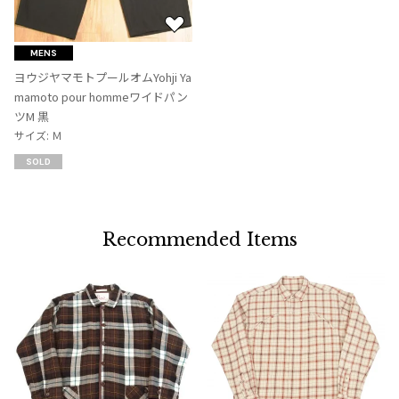
お
気
MENS
に
ヨウジヤマモトプールオムYohji Ya
入
mamoto pour hommeワイドパン
り
ツM 黒
に
サイズ: Ｍ
追
SOLD
加
Recommended Items