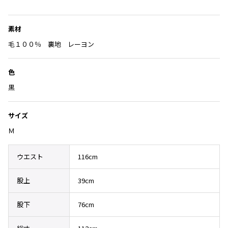
Yohji Yamamoto
に
ブルゾン
ブルゾン
トップス
入
B Yohji Yamamoto
素材
スーツ
コート
り
ボトムス
ビーヨウジヤマモト
に
毛１００％ 裏地 レーヨン
Ground Y
アウター
追
2026.07.23
グラウンドワイ
加
アクセサリー
アクセサリー
Dye
アクセサリー
色
REGULATION Yohji Yamamoto
レギュレーション ヨウジヤマモト
黒
バッグ
バッグ
S'YTE
サイト
帽子
帽子
サイズ
Yohji Yamamoto
Ｍ
ストール・マフラー
ストール・マフラー
ヨウジヤマモト
ベルト・サスペンダー
ネクタイ
Yohji Yamamoto FEMME
ウエスト
116cm
ヨウジヤマモト ファム
パンプス
ベルト・サスペンダー
Yohji Yamamoto NOIR
股上
39cm
ミュール・サンダル
ブーツ・シューズ
ヨウジヤマモト ノアール
Yohji Yamamoto POUR HOMME
ブーツ・シューズ
スニーカー・サンダル
股下
76cm
ヨウジヤマモト プールオム
スニーカー
その他のアクセサリー