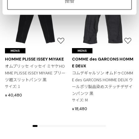
拒否
ジャンポールゴルチエオム
Vivienne Westwood
Vivienne Westwood
お
お
ヴィヴィアンウエストウッド
気
気
MENS
MENS
に
に
HOMME PLISSE ISSEY MIYAKE
COMME des GARCONS HOMM
Maison Margiela
入
入
オムプリッセ イッセイ ミヤケHO
E DEUX
り
り
MME PLISSE ISSEY MIYAKE プリー
コムデギャルソン オムドゥCOMM
に
に
Maison Margiela
ツ裾スリットパンツ 黒
E des GARCONS HOMME DEUX ウ
追
追
メゾンマルジェラ
サイズ: 1
ールポリ製品染めステッチデザイ
加
加
ンパンツ 黒
40,480
¥
サイズ: M
18,480
¥