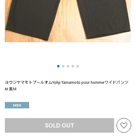
プリーツプリーズ
トップス
コムデギャルソンオムプリュス
COMME des GARCONS SHIRT
ジャンポールゴルチエ
ボトムス
ボトムス
ボトムス
コムデギャルソンシャツ
2026.07.29
ヴィヴィアンウエストウッド
アウター
robe de chambre COMME des GARCONS
Sunglass
ローブドシャンブル コムデギャルソン
スカート
ウールパンツ
メゾン マルジェラ
アクセサリー
tricot COMME des GARCONS
パンツ
コットンパンツ
トリコ コムデギャルソン
デニム
デニム
レディース
ハーフパンツ・キュロット
サルエルパンツ
JUNYA WATANABE
サルエルパンツ
ハーフパンツ
トップス
GANRYU
ヨウジヤマモトプールオムYohji Yamamoto pour hommeワイドパンツ
その他のボトムス
その他のボトムス
ボトムス
ガンリュウ
M 黒Ｍ
アウター
JUNYA WATANABE
ジュンヤワタナベ
MEN
アクセサリー
アウター
アウター
JUNYA WATANABE MAN
ジュンヤワタナベマン
ジャケット
スーツ
SOLD OUT
お
メンズ
コート
ジャケット
気