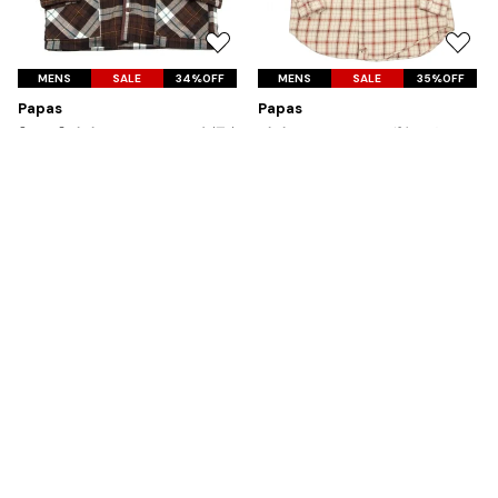
お
お
気
気
MENS
SALE
34%OFF
MENS
SALE
35%OFF
に
に
Papas
Papas
入
入
【SALE】パパスPapas チェック柄裏
パパスPapas アローポケットチェ
り
り
キルティング中綿シャツコート こ
ックシャツ エンジM ベージュエン
に
に
げ茶オフオレンジ他
ジ
追
追
サイズ: M
サイズ: M
加
加
21,780
8,437
¥
¥
Tags
#〜80年代
#秋冬
#90年代
#コレクション