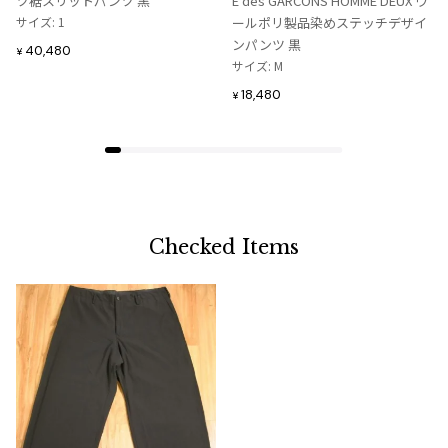
ツ裾スリットパンツ 黒
E des GARCONS HOMME DEUX ウ
追
追
サイズ: 1
ールポリ製品染めステッチデザイ
加
加
ンパンツ 黒
40,480
¥
サイズ: M
18,480
¥
Checked Items