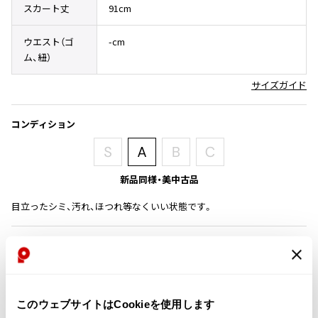
スカート丈
91cm
その他アクセサリー
メガネ・サングラス
Y's
メガネ・サングラス
ウエスト（ゴ
-cm
Y's
ム、紐）
ワイズ
サイズガイド
Y's for men
ワイズフォーメン
2026.07.23
コンディション
Dye
Y-3
すべてを表示
新品同様・美中古品
Y-3
ワイスリー
目立ったシミ、汚れ、ほつれ等なくいい状態です。
LIMI feu
商品コード
K-1679
LIMI feu
リミフゥ
このウェブサイトはCookieを使用します
カテゴリ