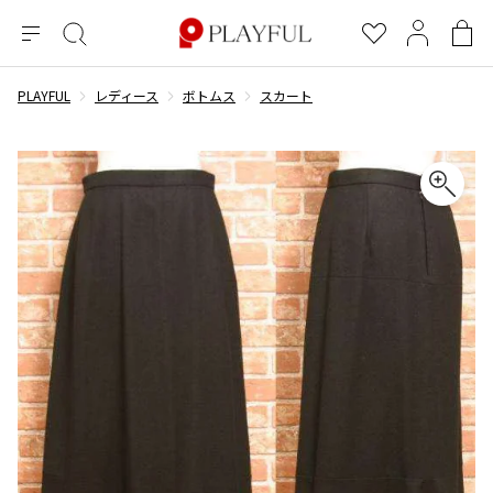
メ
絞
お
マ
シ
ニ
り
気
イ
ョ
ュ
込
に
ペ
ッ
PLAYFUL
レディース
ボトムス
スカート
×
ブランドA-Z
INDEX
more brands
トップス
トップス
すべての新着アイテムを表示
すべてのSALEアイテムを表示
ー
み
入
ー
ピ
検
り
ジ
ン
COMME des GARÇONS
索
グ
長袖ブラウス・シャツ
長袖シャツ
ブランド
レディース
バ
半袖ブラウス・シャツ
半袖シャツ
BLACK COMME des GARCONS
ッ
ブラックコムデギャルソン
グ
コムデギャルソン
トップス
カーディガン
ニット
COMME des GARCONS
ジュンヤワタナベ
ボトムス
ニット
カーディガン
コムデギャルソン
ヨウジヤマモト
アウター
COMME des GARCONS COMME des GARCONS
パーカー・スウェット
パーカー・スウェット
コムデギャルソン コムデギャルソン
ワイズ
アクセサリー
ワンピース
ベスト
COMME des GARCONS HOMME
ワイスリー
ベスト・ボレロ
カットソー
コムデギャルソンオム
COMME des GARCONS HOMME DEUX
リミフゥ
Tシャツ・カットソー
Tシャツ・ポロシャツ
メンズ
コムデギャルソン オムドゥ
イッセイミヤケ
ノースリーブ
ノースリーブ
COMME des GARCONS HOMME PLUS