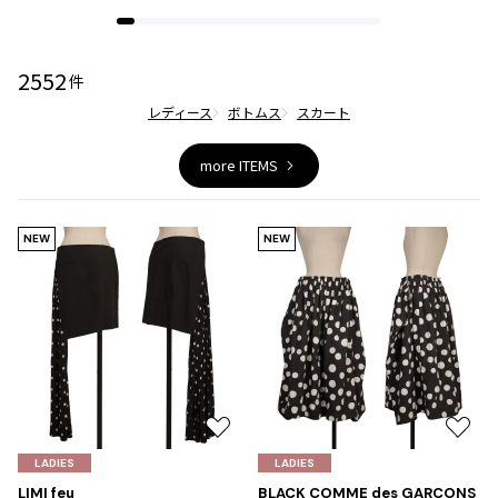
ジャンポールゴルチエオム
2552
Vivienne Westwood
件
レディース
ボトムス
スカート
Vivienne Westwood
ヴィヴィアンウエストウッド
more ITEMS
Maison Margiela
NEW
NEW
Maison Margiela
メゾンマルジェラ
お
お
気
気
LADIES
LADIES
に
に
LIMI feu
BLACK COMME des GARCONS