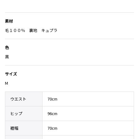
Yohji Yamamoto
気
ブルゾン
ブルゾン
に
トップス
B Yohji Yamamoto
入
スーツ
コート
素材
ボトムス
ビーヨウジヤマモト
り
に
毛１００％ 裏地 キュプラ
Ground Y
アウター
追
2026.07.29
グラウンドワイ
アクセサリー
アクセサリー
Sunglass
加
アクセサリー
REGULATION Yohji Yamamoto
色
レギュレーション ヨウジヤマモト
黒
バッグ
バッグ
S'YTE
サイト
帽子
帽子
サイズ
Yohji Yamamoto
ストール・マフラー
ストール・マフラー
M
ヨウジヤマモト
ベルト・サスペンダー
ネクタイ
Yohji Yamamoto FEMME
ヨウジヤマモト ファム
ウエスト
70cm
パンプス
ベルト・サスペンダー
Yohji Yamamoto NOIR
ミュール・サンダル
ブーツ・シューズ
ヒップ
96cm
ヨウジヤマモト ノアール
Yohji Yamamoto POUR HOMME
ブーツ・シューズ
スニーカー・サンダル
裾幅
70cm
ヨウジヤマモト プールオム
スニーカー
その他のアクセサリー