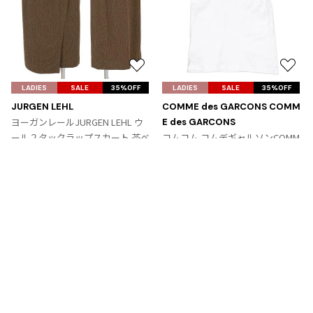
お
お
気
気
LADIES
SALE
35%OFF
LADIES
SALE
35%OFF
に
に
JURGEN LEHL
COMME des GARCONS COMM
入
入
ヨーガンレールJURGEN LEHL ウ
E des GARCONS
り
り
ール２タックラップスカート 茶ベ
コムコム コムデギャルソンCOMM
に
に
ージュ
E des GARCONS パッチデザインT
追
追
サイズ: M
シャツ 白青ピンク
加
加
サイズ: SS
9,867
¥
6,364
¥
Tags