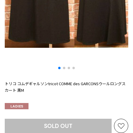
プリーツプリーズ
トップス
コムデギャルソンオムプリュス
COMME des GARCONS SHIRT
ジャンポールゴルチエ
ボトムス
ボトムス
ボトムス
コムデギャルソンシャツ
2026.08.08
ヴィヴィアンウエストウッド
アウター
robe de chambre COMME des GARCONS
Mesh
ローブドシャンブル コムデギャルソン
スカート
ウールパンツ
メゾン マルジェラ
アクセサリー
tricot COMME des GARCONS
パンツ
コットンパンツ
トリコ コムデギャルソン
デニム
デニム
レディース
ハーフパンツ・キュロット
サルエルパンツ
JUNYA WATANABE
サルエルパンツ
ハーフパンツ
トップス
GANRYU
その他のボトムス
その他のボトムス
ボトムス
トリコ コムデギャルソンtricot COMME des GARCONSウールロングス
ガンリュウ
カート 黒M
アウター
JUNYA WATANABE
ジュンヤワタナベ
アクセサリー
アウター
アウター
LADIES
JUNYA WATANABE MAN
ジュンヤワタナベマン
ジャケット
スーツ
SOLD OUT
メンズ
お
コート
ジャケット