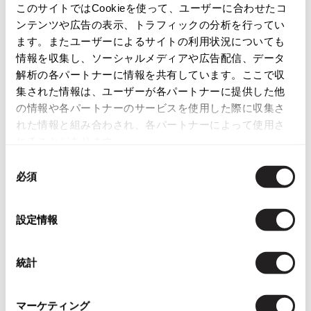
このサイトではCookieを使って、ユーザーに合わせたコ
レディース
ボトムス
スカート
ISSEY MIYAKE
ンテンツや広告の表示、トラフィックの分析を行ってい
ます。またユーザーによるサイトの利用状況についても
この商品について問い合わせる
BAO BAO ISSEY MIYAKE
情報を収集し、ソーシャルメディアや広告配信、データ
バオバオ イッセイミヤケ
店頭試着については
店舗案内
をご確認ください。
解析の各パートナーに情報を共有しています。ここで収
HOMME PLISSE ISSEY MIYAKE
集された情報は、ユーザーが各パートナーに提供した他
オムプリッセイッセイミヤケ
の情報や各パートナーのサービスを使用した際に収集さ
English Page(Global shipping)
ISSEY MIYAKE
れた情報と組み合わされ、各パートナーによって使用さ
イッセイミヤケ
れることがあります。
ISSEY MIYAKE 132 5.
同
イッセイミヤケ 132 5.
必須
意
ISSEY MIYAKE A-POC
の
イッセイミヤケエイポック
You May Also Like
選
設定情報
ISSEY MIYAKE FETE
択
2552
イッセイミヤケフェット
件
ISSEY MIYAKE HaaT
統計
ボトムス
スカート
イッセイミヤケハート
ISSEY MIYAKE me
more ITEMS
マーケティング
イッセイミヤケミー