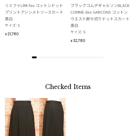
入
入
リミフゥLIMI feu コットンドット
ブラックコムデギャルソンBLACK
り
り
プリントアシンメトリースカート
COMME des GARCONS コットン
に
に
黒白
ウエスト断ち切りドットスカート
追
追
サイズ: S
黒白
加
加
サイズ: S
21,780
¥
32,780
¥
Checked Items