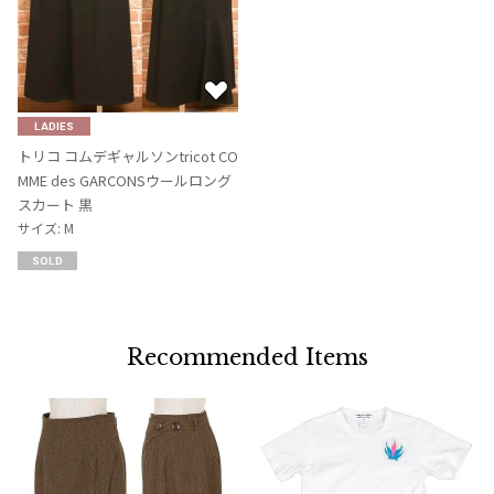
お
気
LADIES
に
トリコ コムデギャルソンtricot CO
入
MME des GARCONSウールロング
り
スカート 黒
に
サイズ: M
追
SOLD
加
Recommended Items