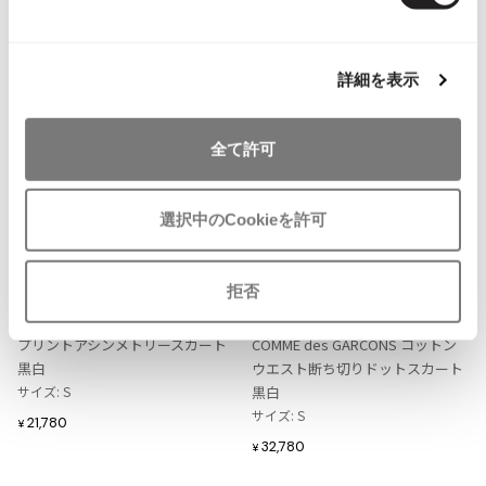
ISSEY MIYAKE MEN / IM MEN
イッセイミヤケメン / アイムメン
NEW
NEW
詳細を表示
PLEATS PLEAS
全て許可
PLEATS PLEASE
プリーツプリーズ
選択中のCookieを許可
お
お
Jean Paul GAULTIER
気
気
LADIES
LADIES
に
に
拒否
LIMI feu
BLACK COMME des GARCONS
Jean-Paul GAULTIER
入
入
リミフゥLIMI feu コットンドット
ブラックコムデギャルソンBLACK
ジャンポールゴルチエ
り
り
プリントアシンメトリースカート
COMME des GARCONS コットン
に
に
Jean-Paul GAULTIER CLASSIQUE
黒白
ウエスト断ち切りドットスカート
追
追
ジャンポールゴルチエクラシック
サイズ: S
黒白
加
加
サイズ: S
Jean-Paul GAULTIER FEMME
21,780
¥
ジャンポールゴルチエファム
32,780
¥
Jean-Paul GAULTIER HOMME