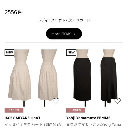
ジャンポールゴルチエオム
2556
件
レディース
ボトムス
スカート
Vivienne Westwood
more ITEMS
Vivienne Westwood
ヴィヴィアンウエストウッド
NEW
NEW
Maison Margiela
Maison Margiela
メゾンマルジェラ
お
お
気
気
LADIES
LADIES
に
に
ISSEY MIYAKE HaaT
Yohji Yamamoto FEMME
入
入
イッセイミヤケ ハートISSEY MIYA
ヨウジヤマモトファムYohji Yama