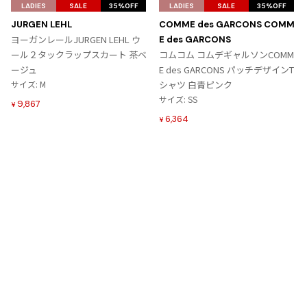
気
気
LADIES
SALE
35%OFF
LADIES
SALE
35%OFF
に
に
JURGEN LEHL
COMME des GARCONS COMM
入
入
ヨーガンレールJURGEN LEHL ウ
E des GARCONS
り
り
ール２タックラップスカート 茶ベ
コムコム コムデギャルソンCOMM
に
に
ージュ
E des GARCONS パッチデザインT
追
追
サイズ: M
シャツ 白青ピンク
加
加
サイズ: SS
9,867
¥
6,364
¥
Tags
#〜80年代
#秋冬
#90年代
#コレクション
#春夏
#2000年代
#2010年代
#変形