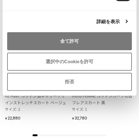
ISSEY MIYAKE MEN / IM MEN
NEW
NEW
イッセイミヤケメン / アイムメン
詳細を表示
PLEATS PLEAS
全て許可
PLEATS PLEASE
プリーツプリーズ
選択中のCookieを許可
お
お
気
気
Jean Paul GAULTIER
LADIES
LADIES
に
に
拒否
ISSEY MIYAKE HaaT
Yohji Yamamoto FEMME
入
入
イッセイミヤケ ハートISSEY MIYA
ヨウジヤマモトファムYohji Yama
Jean-Paul GAULTIER
り
り
KE HaaT コットン混ギャザーデザ
moto FEMME コットンカーブ切替
ジャンポールゴルチエ
に
に
インストレッチスカート ベージュ
フレアスカート 黒
Jean-Paul GAULTIER CLASSIQUE
追
追
サイズ: 2
サイズ: 1
ジャンポールゴルチエクラシック
加
加
22,880
32,780
¥
¥
Jean-Paul GAULTIER FEMME
ジャンポールゴルチエファム
Jean-Paul GAULTIER HOMME