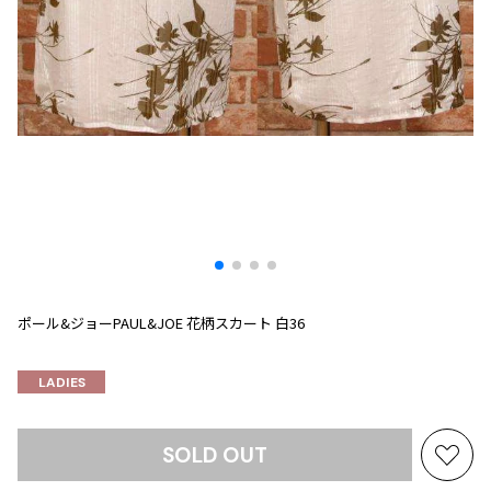
プリーツプリーズ
トップス
コムデギャルソンオムプリュス
COMME des GARCONS SHIRT
ジャンポールゴルチエ
ボトムス
ボトムス
ボトムス
コムデギャルソンシャツ
2026.07.29
ヴィヴィアンウエストウッド
アウター
robe de chambre COMME des GARCONS
Sunglass
ローブドシャンブル コムデギャルソン
スカート
ウールパンツ
メゾン マルジェラ
アクセサリー
tricot COMME des GARCONS
パンツ
コットンパンツ
トリコ コムデギャルソン
デニム
デニム
レディース
ハーフパンツ・キュロット
サルエルパンツ
JUNYA WATANABE
サルエルパンツ
ハーフパンツ
トップス
GANRYU
その他のボトムス
その他のボトムス
ボトムス
ガンリュウ
ポール&ジョーPAUL&JOE 花柄スカート 白36
アウター
JUNYA WATANABE
ジュンヤワタナベ
アクセサリー
LADIES
アウター
アウター
JUNYA WATANABE MAN
ジュンヤワタナベマン
ジャケット
スーツ
SOLD OUT
お
メンズ
コート
ジャケット
気