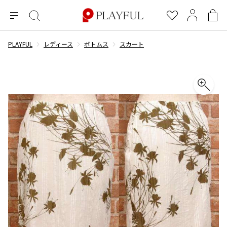
メ
絞
お
マ
シ
ニ
り
気
イ
ョ
ュ
込
に
ペ
ッ
PLAYFUL
レディース
ボトムス
スカート
×
ブランドA-Z
INDEX
more brands
トップス
トップス
すべての新着アイテムを表示
すべてのSALEアイテムを表示
ー
み
入
ー
ピ
検
り
ジ
ン
COMME des GARÇONS
索
グ
長袖ブラウス・シャツ
長袖シャツ
ブランド
レディース
バ
半袖ブラウス・シャツ
半袖シャツ
BLACK COMME des GARCONS
ッ
ブラックコムデギャルソン
グ
コムデギャルソン
トップス
カーディガン
ニット
COMME des GARCONS
ジュンヤワタナベ
ボトムス
ニット
カーディガン
コムデギャルソン
ヨウジヤマモト
アウター
COMME des GARCONS COMME des GARCONS
パーカー・スウェット
パーカー・スウェット
コムデギャルソン コムデギャルソン
ワイズ
アクセサリー
ワンピース
ベスト
COMME des GARCONS HOMME
ワイスリー
ベスト・ボレロ
カットソー
コムデギャルソンオム
COMME des GARCONS HOMME DEUX
リミフゥ
Tシャツ・カットソー
Tシャツ・ポロシャツ
メンズ
コムデギャルソン オムドゥ
イッセイミヤケ
ノースリーブ
ノースリーブ
COMME des GARCONS HOMME PLUS