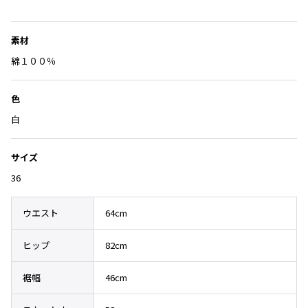
Yohji Yamamoto
に
ブルゾン
ブルゾン
トップス
入
B Yohji Yamamoto
素材
スーツ
コート
り
ボトムス
ビーヨウジヤマモト
に
綿１００％
Ground Y
アウター
追
2026.07.23
グラウンドワイ
加
アクセサリー
アクセサリー
Dye
アクセサリー
色
REGULATION Yohji Yamamoto
レギュレーション ヨウジヤマモト
白
バッグ
バッグ
S'YTE
サイト
帽子
帽子
サイズ
Yohji Yamamoto
36
ストール・マフラー
ストール・マフラー
ヨウジヤマモト
ベルト・サスペンダー
ネクタイ
Yohji Yamamoto FEMME
ウエスト
64cm
ヨウジヤマモト ファム
パンプス
ベルト・サスペンダー
Yohji Yamamoto NOIR
ヒップ
82cm
ミュール・サンダル
ブーツ・シューズ
ヨウジヤマモト ノアール
Yohji Yamamoto POUR HOMME
ブーツ・シューズ
スニーカー・サンダル
裾幅
46cm
ヨウジヤマモト プールオム
スニーカー
その他のアクセサリー