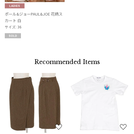
気
LADIES
に
ポール&ジョーPAUL&JOE 花柄ス
入
カート 白
り
サイズ: 36
に
SOLD
追
加
Recommended Items
お
お