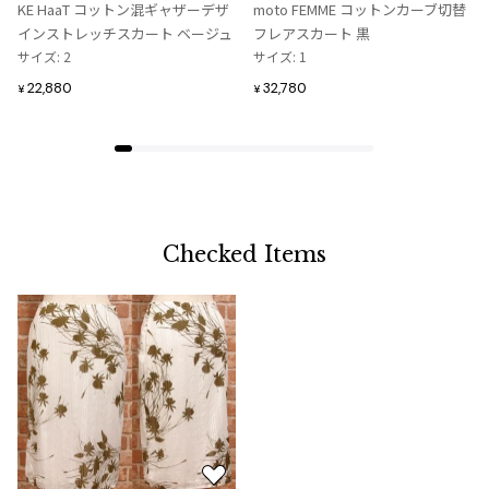
り
り
KE HaaT コットン混ギャザーデザ
moto FEMME コットンカーブ切替
に
に
インストレッチスカート ベージュ
フレアスカート 黒
追
追
サイズ: 2
サイズ: 1
加
加
22,880
32,780
¥
¥
Checked Items
お