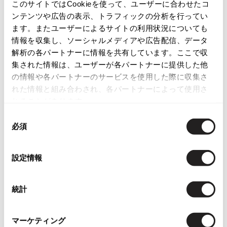
レディース
ボトムス
スカート
このサイトではCookieを使って、ユーザーに合わせたコ
ISSEY MIYAKE
ンテンツや広告の表示、トラフィックの分析を行ってい
ます。またユーザーによるサイトの利用状況についても
この商品について問い合わせる
BAO BAO ISSEY MIYAKE
情報を収集し、ソーシャルメディアや広告配信、データ
店頭試着については
店舗案内
をご確認ください。
バオバオ イッセイミヤケ
解析の各パートナーに情報を共有しています。ここで収
HOMME PLISSE ISSEY MIYAKE
集された情報は、ユーザーが各パートナーに提供した他
English Page(Global shipping)
オムプリッセイッセイミヤケ
の情報や各パートナーのサービスを使用した際に収集さ
れた情報と組み合わされ、各パートナーによって使用さ
ISSEY MIYAKE
イッセイミヤケ
れることがあります。
ISSEY MIYAKE 132 5.
同
イッセイミヤケ 132 5.
必須
意
ISSEY MIYAKE A-POC
の
You May Also Like
イッセイミヤケエイポック
選
設定情報
ISSEY MIYAKE FETE
択
2556
件
イッセイミヤケフェット
ボトムス
スカート
ISSEY MIYAKE HaaT
統計
イッセイミヤケハート
more ITEMS
ISSEY MIYAKE me
マーケティング
イッセイミヤケミー