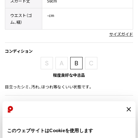
スカート丈
58cm
その他アクセサリー
メガネ・サングラス
Y's
メガネ・サングラス
ウエスト（ゴ
-cm
ム、紐）
Y's
ワイズ
サイズガイド
Y's for men
ワイズフォーメン
2026.07.16
コンディション
Denim
Y-3
すべてを表示
程度良好な中古品
Y-3
目立ったシミ、汚れ、ほつれ等なくいい状態です。
ワイスリー
商品コード
LIMI feu
K-1571
LIMI feu
リミフゥ
カテゴリ
このウェブサイトはCookieを使用します