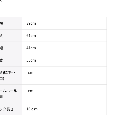
幅
39cm
丈
61cm
幅
41cm
丈
55cm
丈(脇下〜
-cm
口)
ームホール
-cm
周
ック長さ
18ｃｍ