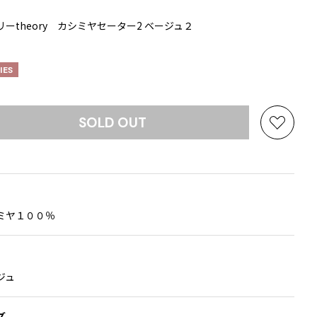
リーtheory カシミヤセーター2 ベージュ２
IES
SOLD OUT
お
気
に
入
り
に
ミヤ１００％
追
加
ジュ
ズ