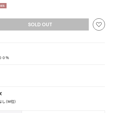
IES
SOLD OUT
お
気
に
入
り
に
００％
追
加
ズ
なし（Ｍ位）