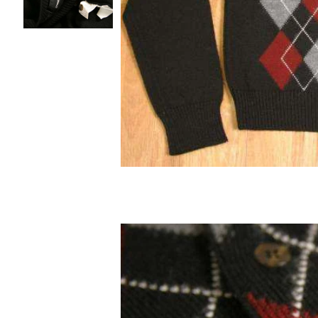
ノースリーブ
ノースリーブ
COMME des GARCONS HOMME DEUX
トップス
トップス
コムデギャルソン オムドゥ
COMME des GARCONS HOMME PLUS
ボトムス
ボトムス
コムデギャルソンオムプリュス
アウター
アウター
COMME des GARCONS SHIRT
アクセサリー
アクセサリー
コムデギャルソンシャツ
2026.07.29
robe de chambre COMME des GARCONS
Sunglass
ローブドシャンブル コムデギャルソン
tricot COMME des GARCONS
トリコ コムデギャルソン
Y's
Y's
ワイズ
Y's for men
ワイズフォーメン
ISSEY MIYAKE