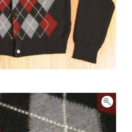
その他アクセサリー
メガネ・サングラス
メガネ・サングラス
2026.07.23
Dye
すべてを表示
Y-3
Y-3
ワイスリー
PLEATS PLEAS