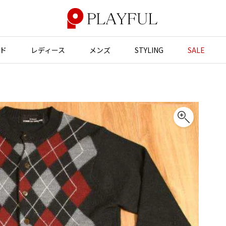
ド
レディース
メンズ
STYLING
SALE
アウター
アウター
アクセサリー
アクセサリー
ジャケット
スーツ
バッグ
バッグ
JUNYA WATANABE
コート
ジャケット
帽子
帽子
ブルゾン
ブルゾン
ストール・マフラー
ストール・マフラー
GANRYU
ンポールゴルチエ
ガンリュウ
スーツ
コート
ベルト・サスペンダー
ネクタイ
ヴィアンウエストウッド
JUNYA WATANABE
パンプス
ベルト・サスペンダー
ジュンヤワタナベ
ン マルジェラ
ミュール・サンダル
ブーツ・シューズ
JUNYA WATANABE MAN
ジュンヤワタナベマン
ブーツ・シューズ
スニーカー・サンダル
スニーカー
その他のアクセサリー