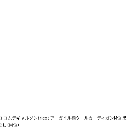
コ コムデギャルソンtricot アーガイル柄ウールカーディガンM位 黒
なし（Ｍ位）