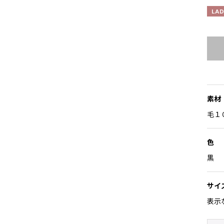
LAD
素材
毛１
色
黒
サイ
表示