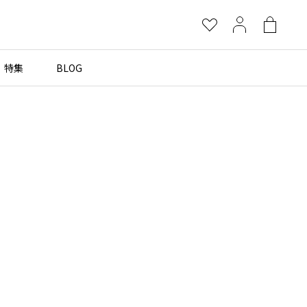
お
マ
シ
気
イ
ョ
に
ペ
ッ
特集
BLOG
×
入
ー
ピ
り
ジ
ン
グ
more brands
バ
ッ
グ
Yohji Yamamoto
B Yohji Yamamoto
ビーヨウジヤマモト
Ground Y
グラウンドワイ
REGULATION Yohji Yamamoto
レギュレーション ヨウジヤマモト
S'YTE
サイト