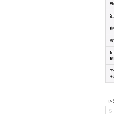
肩
袖
身
着
袖
袖
ア
全
コン