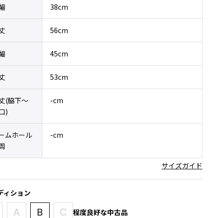
幅
38cm
丈
56cm
幅
45cm
丈
53cm
丈(脇下〜
-cm
口)
ームホール
-cm
周
サイズガイド
ディション
程度良好な中古品