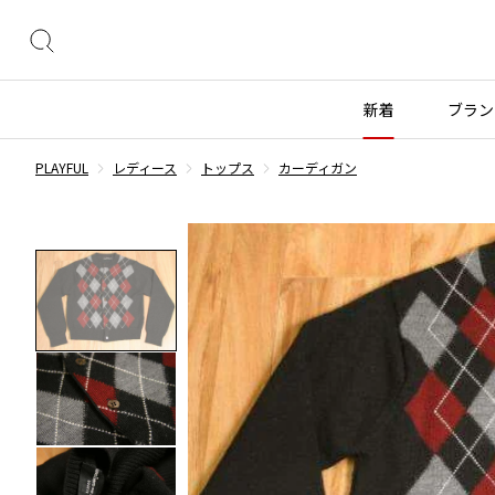
絞
り
込
新着
ブラン
み
検
PLAYFUL
レディース
トップス
カーディガン
索
トップス
トップス
ボトムス
ボトムス
INDEX
すべての新着アイテムを表示
すべてのSALEアイテムを表示
長袖ブラウス・シャツ
長袖シャツ
スカート
ウールパンツ
COMME des GARÇONS
ブランド
レディース
メンズ
半袖ブラウス・シャツ
半袖シャツ
パンツ
コットンパンツ
カーディガン
ニット
デニム
デニム
BLACK COMME des GARCONS
コムデギャルソン
トップス
ワイスリー
トップス
ジャ
ブラックコムデギャルソン
ニット
カーディガン
ハーフパンツ・キュロット
サルエルパンツ
ジュンヤワタナベ
ボトムス
リミフゥ
ボトムス
ヴィ
COMME des GARCONS
パーカー・スウェット
パーカー・スウェット
サルエルパンツ
ハーフパンツ
コムデギャルソン
ヨウジヤマモト
アウター
イッセイミヤケ
アウター
メゾ
ワンピース
ベスト
その他のボトムス
その他のボトムス
COMME des GARCONS COMME des GARCONS
ワイズ
アクセサリー
プリーツプリーズ
アクセサリー
コムデギャルソン コムデギャルソン
ベスト・ボレロ
カットソー
COMME des GARCONS HOMME
Tシャツ・カットソー
Tシャツ・ポロシャツ
レディース
メンズ
コムデギャルソンオム