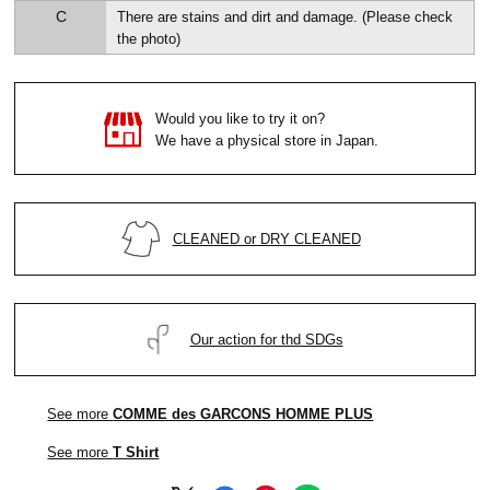
C
There are stains and dirt and damage. (Please check
the photo)
Would you like to try it on?
We have a physical store in Japan.
CLEANED or DRY CLEANED
Our action for thd SDGs
See more
COMME des GARCONS HOMME PLUS
See more
T Shirt