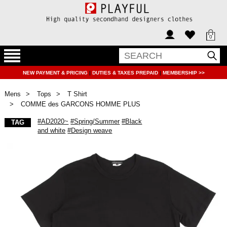
0
NEW PAYMENT & PRICING
|
DUTIES & TAXES PREPAID
|
MEMBERSHIP >>
Mens
Tops
T Shirt
COMME des GARCONS HOMME PLUS
#AD2020~
#Spring/Summer
#Black
TAG
and white
#Design weave