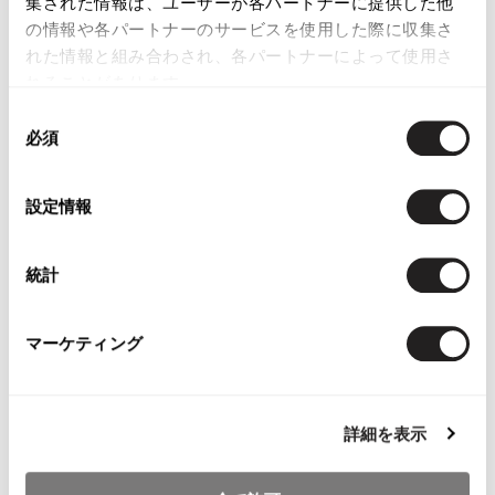
集された情報は、ユーザーが各パートナーに提供した他
Braided T-shirt Black M
Sold
の情報や各パートナーのサービスを使用した際に収集さ
れた情報と組み合わされ、各パートナーによって使用さ
れることがあります。
同
必須
意
の
選
設定情報
YOU MAY ALSO LIKE
択
統計
マーケティング
Papas Plaids Padding
Papas Plaid Long
Papas Cotton
Coat
Sleeve Shirt Beige M
Jacket Red
Brown,White,Orange,Blue
$‌110.00
$‌290.00
M
詳細を表示
$‌245.00