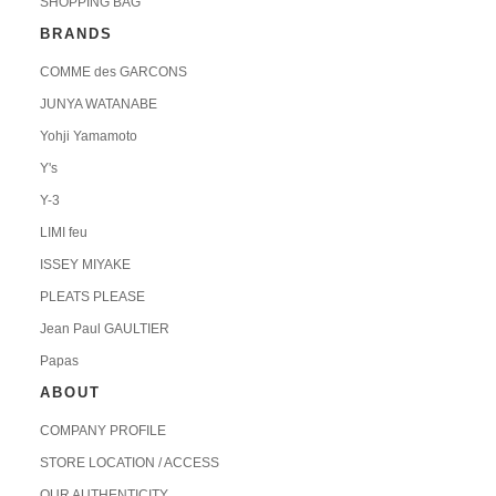
SHOPPING BAG
BRANDS
COMME des GARCONS
JUNYA WATANABE
Yohji Yamamoto
Y's
Y-3
LIMI feu
ISSEY MIYAKE
PLEATS PLEASE
Jean Paul GAULTIER
Papas
ABOUT
COMPANY PROFILE
STORE LOCATION / ACCESS
OUR AUTHENTICITY