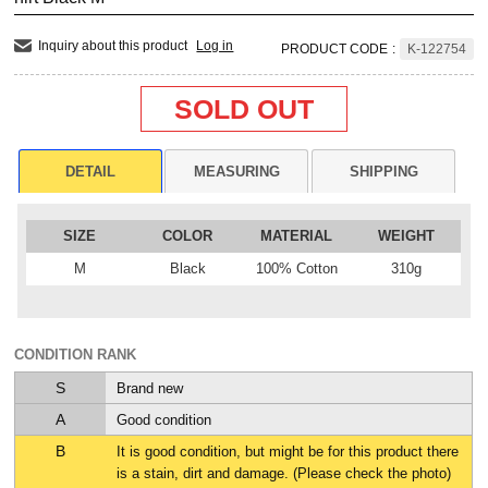
Inquiry about this product
Log in
PRODUCT CODE
:
K-122754
SOLD OUT
DETAIL
MEASURING
SHIPPING
SIZE
COLOR
MATERIAL
WEIGHT
M
Black
100% Cotton
310g
CONDITION RANK
S
Brand new
A
Good condition
B
It is good condition, but might be for this product there
is a stain, dirt and damage. (Please check the photo)