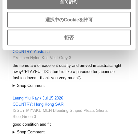
全て許可
選択中のCookieを許可
- FEEDBACK -
拒否
oly / Aug 7 2026
COUNTRY: Australia
Y's Linen Nylon Knit Vest Grey 3
the items are of excellent quality and arrived in australia right
away! 'PLAYFUL-DC store' is like a paradise for japanese
fashion lovers. thank you very much♡
Shop Comment
Leung Yiu Kay / Jul 15 2026
COUNTRY: Hong Kong SAR
ISSEY MIYAKE MEN Bleeding Striped Pleats Shorts
Blue,Green 3
good condition and fit
Shop Comment