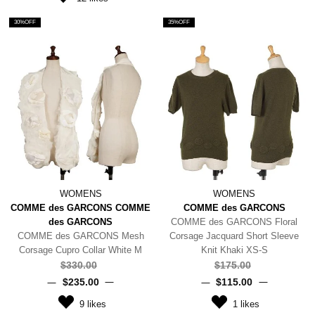
30%OFF
35%OFF
WOMENS
WOMENS
COMME des GARCONS COMME
COMME des GARCONS
des GARCONS
COMME des GARCONS Floral
COMME des GARCONS Mesh
Corsage Jacquard Short Sleeve
Corsage Cupro Collar White M
Knit Khaki XS-S
$‌330.00
$‌175.00
$‌235.00
$‌115.00
9
likes
1
likes