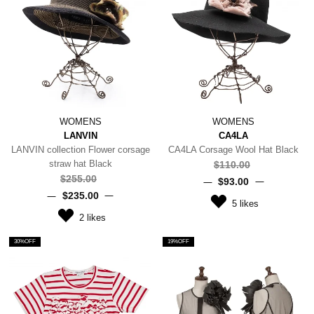
WOMENS
WOMENS
LANVIN
CA4LA
LANVIN collection Flower corsage
CA4LA Corsage Wool Hat Black
straw hat Black
$‌110.00
$‌255.00
$‌93.00
$‌235.00
5
likes
2
likes
30%OFF
19%OFF