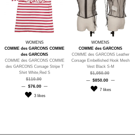
WOMENS
WOMENS
COMME des GARCONS COMME
COMME des GARCONS
des GARCONS
COMME des GARCONS Leather
COMME des GARCONS COMME
Corsage Embellished Hook Mesh
des GARCONS Corsage Stripe T
Vest Black S-M
Shirt White,Red S
$‌1,050.00
$‌110.00
$‌850.00
$‌76.00
7
likes
3
likes