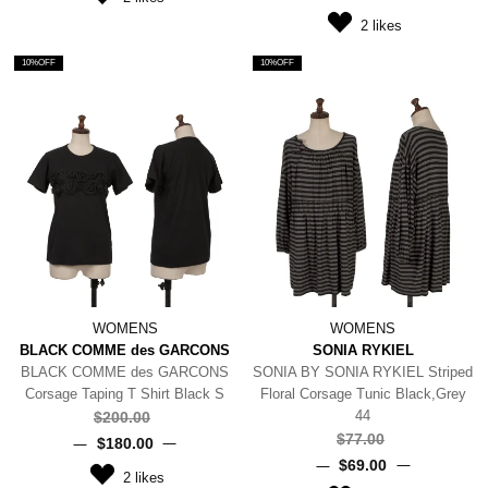
2
likes
10%OFF
10%OFF
WOMENS
WOMENS
BLACK COMME des GARCONS
SONIA RYKIEL
BLACK COMME des GARCONS
SONIA BY SONIA RYKIEL Striped
Corsage Taping T Shirt Black S
Floral Corsage Tunic Black,Grey
44
$‌200.00
$‌77.00
$‌180.00
$‌69.00
2
likes