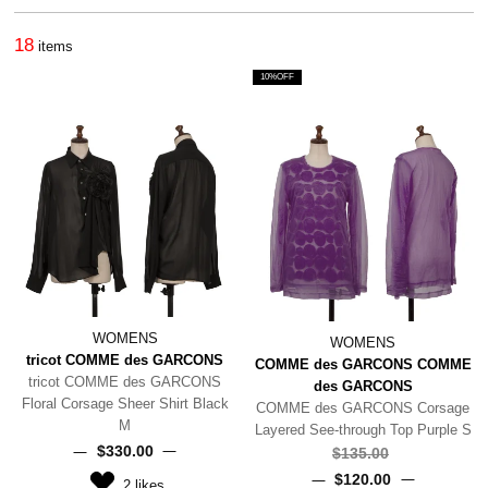
18
items
10%OFF
WOMENS
WOMENS
tricot COMME des GARCONS
COMME des GARCONS COMME
tricot COMME des GARCONS
des GARCONS
Floral Corsage Sheer Shirt Black
COMME des GARCONS Corsage
M
Layered See-through Top Purple S
$‌330.00
$‌135.00
$‌120.00
2
likes