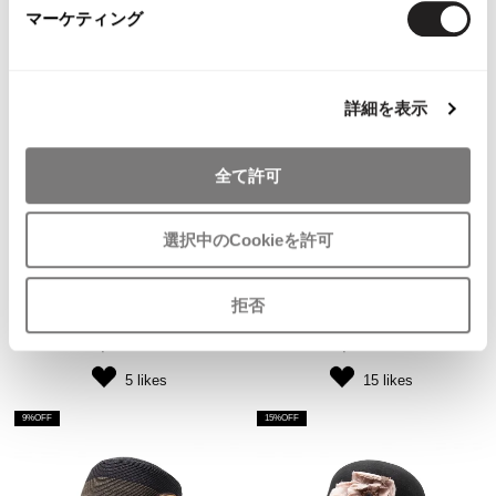
マーケティング
詳細を表示
全て許可
WOMENS
WOMENS
Jean-Paul GAULTIER FEMME
Jean-Paul GAULTIER FEMME
選択中のCookieを許可
Jean-Paul GAULTIER FEMME
Jean-Paul GAULTIER FEMME
Corsage Decoration Sleeveless
Neck Corsage Mesh T Shirt Black
Shirt Yellow 40
40
拒否
$‌265.00
$‌365.00
$‌135.00
$‌185.00
5
likes
15
likes
9%OFF
15%OFF