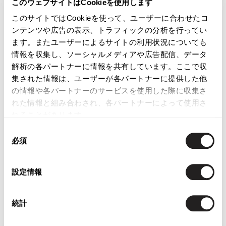
このウェブサイトはCookieを使用します
45%OFF
このサイトではCookieを使って、ユーザーに合わせたコ
ンテンツや広告の表示、トラフィックの分析を行ってい
ます。またユーザーによるサイトの利用状況についても
情報を収集し、ソーシャルメディアや広告配信、データ
解析の各パートナーに情報を共有しています。ここで収
集された情報は、ユーザーが各パートナーに提供した他
の情報や各パートナーのサービスを使用した際に収集さ
れた情報と組み合わされ、各パートナーによって使用さ
れることがあります。
WOMENS
WOMENS
同
CA4LA
Sybilla,Jocomomola
必須
意
CA4LA Corsage Paper Bucket Hat
Jocomomola Wool Nylon Point
の
Brown
Grape Long Knit Sweater Blue 40
SOLD OUT
選
$‌120.00
設定情報
択
$‌66.00
50%OFF
50%OFF
統計