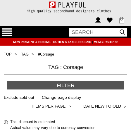
0
NEW PAYMENT & PRICING
|
DUTIES & TAXES PREPAID
|
MEMBERSHIP >>
TOP
TAG
#Corsage
TAG : Corsage
FILTER
＞
This discount is estimated.
Actual value may vary due to currency conversion.