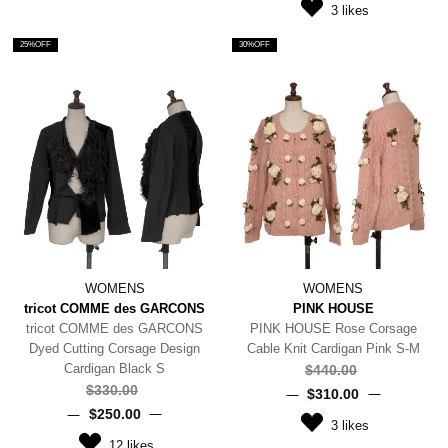
3
likes
25%OFF
30%OFF
WOMENS
WOMENS
tricot COMME des GARCONS
PINK HOUSE
tricot COMME des GARCONS
PINK HOUSE Rose Corsage
Dyed Cutting Corsage Design
Cable Knit Cardigan Pink S-M
Cardigan Black S
$‌440.00
$‌330.00
$‌310.00
$‌250.00
3
likes
12
likes