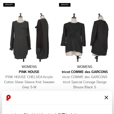
40%OFF
40%OFF
WOMENS
WOMENS
PINK HOUSE
tricot COMME des GARCONS
PINK HOUSE CHELSEA Acrylic
tricot COMME des GARCONS
Cotton Sheer Sleeve Knit Sweater
tricot Special Corsage Design
Grey S-M
Blouse Black S
$‌88.00
$‌145.00
$‌53.00
$‌85.00
2
likes
5
likes