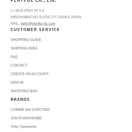
PLAYFUL Co., Ltd.
C-I BUILDING 5F 5-4
HIROSHIBACHO SUITACITY OSAKA JAPAN
MAIL:
hello@playful-dc.com
CUSTOMER SERVICE
SHOPPING GUIDE
SHIPPING AREA
FAQ
CONTACT
CREATE AN ACCOUNT
SIGN IN
SHOPPING BAG
BRANDS
COMME des GARCONS
JUNYA WATANABE
Yohji Yamamoto